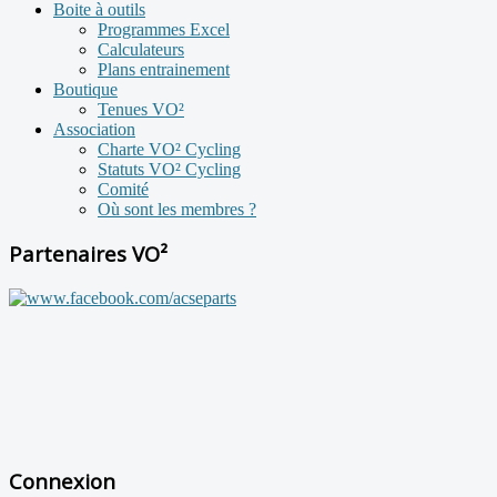
Boite à outils
Programmes Excel
Calculateurs
Plans entrainement
Boutique
Tenues VO²
Association
Charte VO² Cycling
Statuts VO² Cycling
Comité
Où sont les membres ?
Partenaires VO²
Connexion