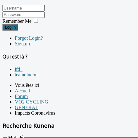
Remember Me
Log in
Forgot Login?
Sign up
Qui est là ?
jfd_
teamdindon
Vous êtes ici :
Accueil
Forum
VO2 CYCLING
GENERAL
Impacts Coronavirus
Recherche Kunena
Mot-clé