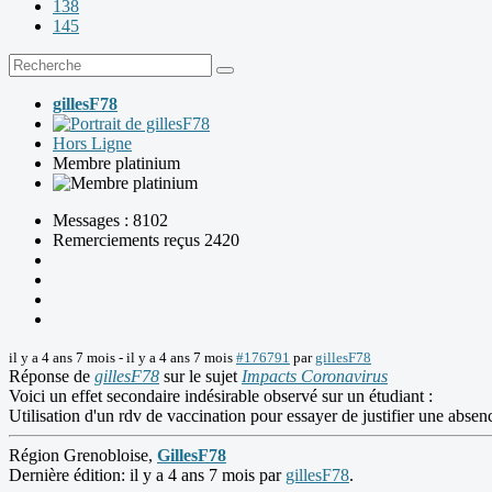
138
145
gillesF78
Hors Ligne
Membre platinium
Messages : 8102
Remerciements reçus 2420
il y a 4 ans 7 mois
-
il y a 4 ans 7 mois
#176791
par
gillesF78
Réponse de
gillesF78
sur le sujet
Impacts Coronavirus
Voici un effet secondaire indésirable observé sur un étudiant :
Utilisation d'un rdv de vaccination pour essayer de justifier une abse
Région Grenobloise,
GillesF78
Dernière édition: il y a 4 ans 7 mois par
gillesF78
.