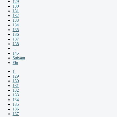
129
130
131
132
133
134
135
136
137
138
...
145
Suivant
Fin
1
129
130
131
132
133
134
135
136
137