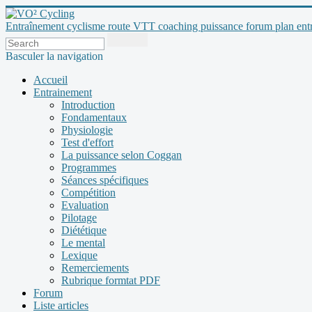
Entraînement cyclisme route VTT coaching puissance forum plan entraî
Basculer la navigation
Accueil
Entrainement
Introduction
Fondamentaux
Physiologie
Test d'effort
La puissance selon Coggan
Programmes
Séances spécifiques
Compétition
Evaluation
Pilotage
Diététique
Le mental
Lexique
Remerciements
Rubrique formtat PDF
Forum
Liste articles