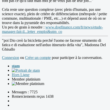
font pas ce qu'il faut mais moi je ne veux pas de leur job..."
Cela reste une question complexe (avec plein d'humain, pas une
science exacte), plein de critère de différenciation (métropole / petite
commune, multinationale / PME, etc...) et dépend aussi de où on se
trouve dans la pyramide des responsabilités.
Un peu de grain à moudre :
www.dogfinance.com/fr/news/etude-
manager-fait-il...letter_emploi&utm_co
"poi Dio creò la bicicletta perché l'uomo ne facesse strumento di
fatica e di esaltazione nell'arduo itinerario della vita", Madonna Del
Ghisallo
Connexion
ou
Créer un compte
pour participer à la conversation.
stam
Hors Ligne
Membre platinium
Messages : 7725
Remerciements reçus 1438