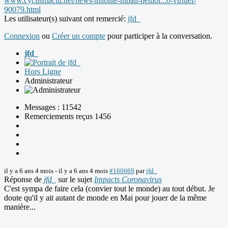
www.cyclismactu.net/news-insolite-nibali-bettiol...o-virtuel-
90079.html
Les utilisateur(s) suivant ont remercié:
jfd_
Connexion
ou
Créer un compte
pour participer à la conversation.
jfd_
Hors Ligne
Administrateur
Messages : 11542
Remerciements reçus 1456
il y a 6 ans 4 mois
-
il y a 6 ans 4 mois
#160669
par
jfd_
Réponse de
jfd_
sur le sujet
Impacts Coronavirus
C'est sympa de faire cela (convier tout le monde) au tout début. Je
doute qu'il y ait autant de monde en Mai pour jouer de la même
manière...