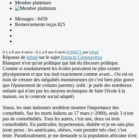
Membre platinium
Messages : 6459
Remerciements reçus 825
il y a 6 ans 4 mois
-
il y a 6 ans 4 mois
#160671
par
lebad
Réponse de
lebad
sur le sujet
Impacts Coronavirus
Blanquer n'est qu'un politique qui fait du discours politique.
Comme si soudainement les écoles pouvaient ne plus exister
physiquement et que tou irait exactement comme avant... On est en
train de creuser des inégalités monstrueuses (et c'est bien plus grave
que l'épuisement de certains parents). (edit : je parle des nombreux
enfants qui n'ont pas les moyens techniques de faire l'école à la
maison, ou le contexte social adapté)
Sinon, les stats italiennes semblent montrer l'importance des
comorbités. Sur les morts italiens au 17 mars (~2000), seuls 3 n'ont
pas de comorbidités. Tous les autres, c'est une, deux ou trois
comorbidités. En particulier, hypertension, diabète et je-ne-sais-plus
(note perso : les américains, obèses, vont prendre très cher, c'est
triste. Paradoxalement, je me demande si la population africaine n'est