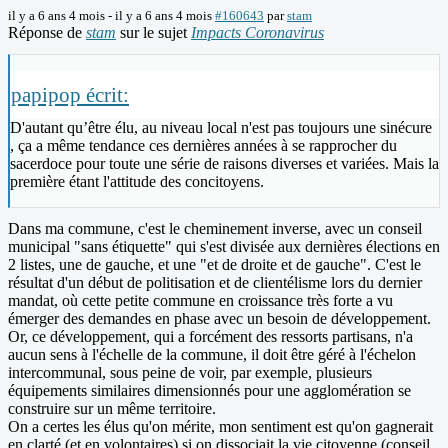
il y a 6 ans 4 mois
-
il y a 6 ans 4 mois
#160643
par
stam
Réponse de
stam
sur le sujet
Impacts Coronavirus
papipop écrit:
D'autant qu’être élu, au niveau local n'est pas toujours une sinécure
, ça a même tendance ces dernières années à se rapprocher du
sacerdoce pour toute une série de raisons diverses et variées. Mais la
première étant l'attitude des concitoyens.
Dans ma commune, c'est le cheminement inverse, avec un conseil
municipal "sans étiquette" qui s'est divisée aux dernières élections en
2 listes, une de gauche, et une "et de droite et de gauche". C'est le
résultat d'un début de politisation et de clientélisme lors du dernier
mandat, où cette petite commune en croissance très forte a vu
émerger des demandes en phase avec un besoin de développement.
Or, ce développement, qui a forcément des ressorts partisans, n'a
aucun sens à l'échelle de la commune, il doit être géré à l'échelon
intercommunal, sous peine de voir, par exemple, plusieurs
équipements similaires dimensionnés pour une agglomération se
construire sur un même territoire.
On a certes les élus qu'on mérite, mon sentiment est qu'on gagnerait
en clarté (et en volontaires) si on dissociait la vie citoyenne (conseil