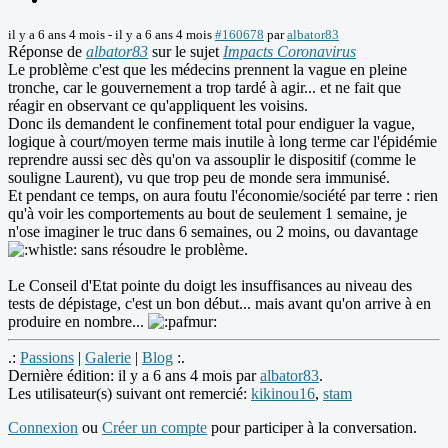
il y a 6 ans 4 mois
-
il y a 6 ans 4 mois
#160678
par
albator83
Réponse de
albator83
sur le sujet
Impacts Coronavirus
Le problème c'est que les médecins prennent la vague en pleine
tronche, car le gouvernement a trop tardé à agir... et ne fait que
réagir en observant ce qu'appliquent les voisins.
Donc ils demandent le confinement total pour endiguer la vague,
logique à court/moyen terme mais inutile à long terme car l'épidémie
reprendre aussi sec dès qu'on va assouplir le dispositif (comme le
souligne Laurent), vu que trop peu de monde sera immunisé.
Et pendant ce temps, on aura foutu l'économie/société par terre : rien
qu'à voir les comportements au bout de seulement 1 semaine, je
n'ose imaginer le truc dans 6 semaines, ou 2 moins, ou davantage
sans résoudre le problème.
Le Conseil d'Etat pointe du doigt les insuffisances au niveau des
tests de dépistage, c'est un bon début... mais avant qu'on arrive à en
produire en nombre...
.:
Passions
|
Galerie
|
Blog
:.
Dernière édition: il y a 6 ans 4 mois par
albator83
.
Les utilisateur(s) suivant ont remercié:
kikinou16
,
stam
Connexion
ou
Créer un compte
pour participer à la conversation.