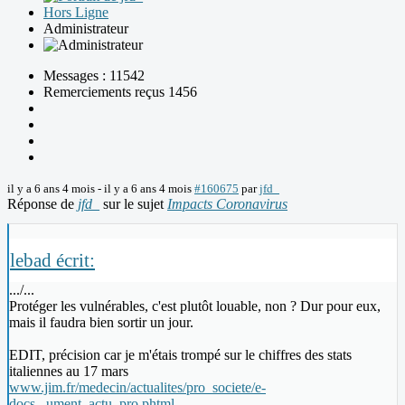
Hors Ligne
Administrateur
Messages : 11542
Remerciements reçus 1456
il y a 6 ans 4 mois
-
il y a 6 ans 4 mois
#160675
par
jfd_
Réponse de
jfd_
sur le sujet
Impacts Coronavirus
lebad écrit:
.../...
Protéger les vulnérables, c'est plutôt louable, non ? Dur pour eux,
mais il faudra bien sortir un jour.
EDIT, précision car je m'étais trompé sur le chiffres des stats
italiennes au 17 mars
www.jim.fr/medecin/actualites/pro_societe/e-
docs...ument_actu_pro.phtml