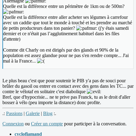
Allemagne
Quelle est la différence entre un périmètre de 1km ou de 500m?
Quelle est la différence entre aller acheter ses légumes à carrefour
avec un caddie que tout le monde à touché et les prendre au marché
de petits producteurs dans ton panier?
(j'y étais samedi
dernier et ce n'était pas l’agglutinement habituel dans les files
d'attente)
Comme dit Charly on est dirigés par des glands et 90% de la
population est assez glandue pour ne pas s'en rendre compte... J'ai
mal à la France...
Le plus beau c'est que pour soutenir le PIB y'a pas de souci pour
brûler du gasoil ou entrer en contact avec des gens dans les TC... par
contre le vélotaf en solitaire c'est diabolique
Bref, que d'hypocrisie... ne te prive pas Franck, tu as le droit d'aller
bosser à vélo (peu importe la distance) donc profite.
.:
Passions
|
Galerie
|
Blog
:.
Connexion
ou
Créer un compte
pour participer à la conversation.
cycloflamand