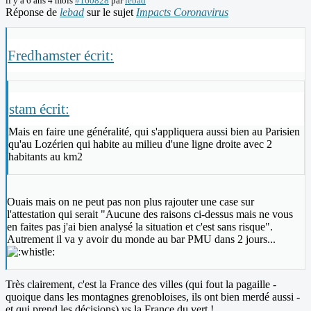
il y a 6 ans 4 mois
#160828
par
lebad
Réponse de
lebad
sur le sujet
Impacts Coronavirus
Fredhamster écrit:
stam écrit:
Mais en faire une généralité, qui s'appliquera aussi bien au Parisien
qu'au Lozérien qui habite au milieu d'une ligne droite avec 2
habitants au km2
Ouais mais on ne peut pas non plus rajouter une case sur
l'attestation qui serait "Aucune des raisons ci-dessus mais ne vous
en faites pas j'ai bien analysé la situation et c'est sans risque".
Autrement il va y avoir du monde au bar PMU dans 2 jours...
Très clairement, c'est la France des villes (qui fout la pagaille -
quoique dans les montagnes grenobloises, ils ont bien merdé aussi -
et qui prend les décisions) vs la France du vert !