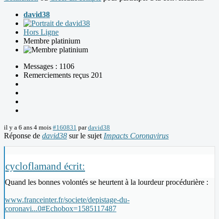
david38
Hors Ligne
Membre platinium
Messages : 1106
Remerciements reçus 201
il y a 6 ans 4 mois
#160831
par
david38
Réponse de
david38
sur le sujet
Impacts Coronavirus
cycloflamand écrit:
Quand les bonnes volontés se heurtent à la lourdeur procédurière :
www.franceinter.fr/societe/depistage-du-
coronavi...0#Echobox=1585117487