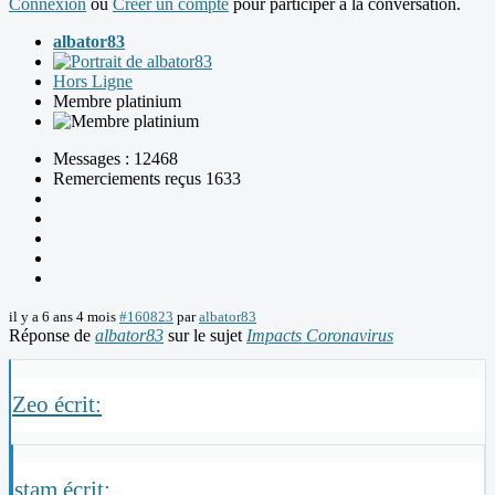
Connexion
ou
Créer un compte
pour participer à la conversation.
albator83
Hors Ligne
Membre platinium
Messages : 12468
Remerciements reçus 1633
il y a 6 ans 4 mois
#160823
par
albator83
Réponse de
albator83
sur le sujet
Impacts Coronavirus
Zeo écrit:
stam écrit: