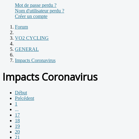
Mot de passe perdu ?
Nom d'utilisateur perdu ?
Créer un compte
Forum
VO2 CYCLING
GENERAL
Impacts Coronavirus
Impacts Coronavirus
Début
Précédent
1
...
17
18
19
20
21