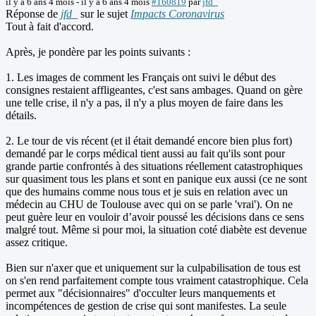
il y a 6 ans 4 mois
-
il y a 6 ans 4 mois
#160819
par
jfd_
Réponse de
jfd_
sur le sujet
Impacts Coronavirus
Tout à fait d'accord.
Après, je pondère par les points suivants :
1. Les images de comment les Français ont suivi le début des
consignes restaient affligeantes, c'est sans ambages. Quand on gère
une telle crise, il n'y a pas, il n'y a plus moyen de faire dans les
détails.
2. Le tour de vis récent (et il était demandé encore bien plus fort)
demandé par le corps médical tient aussi au fait qu'ils sont pour
grande partie confrontés à des situations réellement catastrophiques
sur quasiment tous les plans et sont en panique eux aussi (ce ne sont
que des humains comme nous tous et je suis en relation avec un
médecin au CHU de Toulouse avec qui on se parle 'vrai'). On ne
peut guère leur en vouloir d’avoir poussé les décisions dans ce sens
malgré tout. Même si pour moi, la situation coté diabète est devenue
assez critique.
Bien sur n'axer que et uniquement sur la culpabilisation de tous est
on s'en rend parfaitement compte tous vraiment catastrophique. Cela
permet aux "décisionnaires" d'occulter leurs manquements et
incompétences de gestion de crise qui sont manifestes. La seule