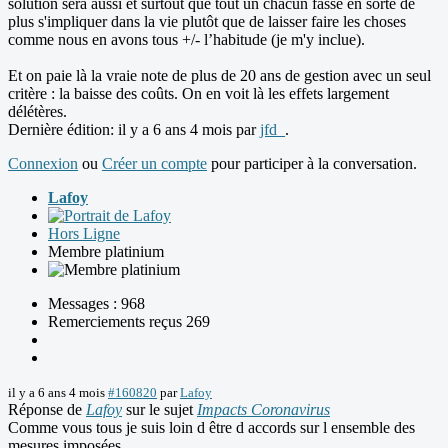
solution sera aussi et surtout que tout un chacun fasse en sorte de
plus s'impliquer dans la vie plutôt que de laisser faire les choses
comme nous en avons tous +/- l’habitude (je m'y inclue).
Et on paie là la vraie note de plus de 20 ans de gestion avec un seul
critère : la baisse des coûts. On en voit là les effets largement
délétères.
Dernière édition: il y a 6 ans 4 mois par
jfd_
.
Connexion
ou
Créer un compte
pour participer à la conversation.
Lafoy
Hors Ligne
Membre platinium
Messages : 968
Remerciements reçus 269
il y a 6 ans 4 mois
#160820
par
Lafoy
Réponse de
Lafoy
sur le sujet
Impacts Coronavirus
Comme vous tous je suis loin d être d accords sur l ensemble des
mesures imposées,