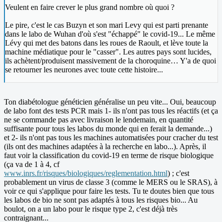
Veulent en faire crever le plus grand nombre où quoi ?
Le pire, c'est le cas Buzyn et son mari Levy qui est parti prenante
dans le labo de Wuhan d'où s'est "échappé" le covid-19... Le même
Lévy qui met des batons dans les roues de Raoult, et lève toute la
machine médiatique pour le "casser". Les autres pays sont lucides,
ils achètent/produisent massivement de la choroquine… Y'a de quoi
se retourner les neurones avec toute cette histoire...
Ton diabétologue généticien généralise un peu vite... Oui, beaucoup
de labo font des tests PCR mais 1- ils n'ont pas tous les réactifs (et ça
ne se commande pas avec livraison le lendemain, en quantité
suffisante pour tous les labos du monde qui en ferait la demande...)
et 2- ils n'ont pas tous les machines automatisées pour cracher du test
(ils ont des machines adaptées à la recherche en labo...). Après, il
faut voir la classification du covid-19 en terme de risque biologique
(ça va de 1 à 4, cf
www.inrs.fr/risques/biologiques/reglementation.html
) ; c'est
probablement un virus de classe 3 (comme le MERS ou le SRAS), à
voir ce qui s'applique pour faire les tests. Tu te doutes bien que tous
les labos de bio ne sont pas adaptés à tous les risques bio... Au
boulot, on a un labo pour le risque type 2, c'est déjà très
contraignant...