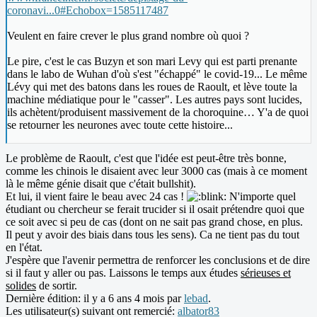
coronavi...0#Echobox=1585117487
Veulent en faire crever le plus grand nombre où quoi ?
Le pire, c'est le cas Buzyn et son mari Levy qui est parti prenante
dans le labo de Wuhan d'où s'est "échappé" le covid-19... Le même
Lévy qui met des batons dans les roues de Raoult, et lève toute la
machine médiatique pour le "casser". Les autres pays sont lucides,
ils achètent/produisent massivement de la choroquine… Y'a de quoi
se retourner les neurones avec toute cette histoire...
Le problème de Raoult, c'est que l'idée est peut-être très bonne,
comme les chinois le disaient avec leur 3000 cas (mais à ce moment
là le même génie disait que c'était bullshit).
Et lui, il vient faire le beau avec 24 cas !
N'importe quel
étudiant ou chercheur se ferait trucider si il osait prétendre quoi que
ce soit avec si peu de cas (dont on ne sait pas grand chose, en plus.
Il peut y avoir des biais dans tous les sens). Ca ne tient pas du tout
en l'état.
J'espère que l'avenir permettra de renforcer les conclusions et de dire
si il faut y aller ou pas. Laissons le temps aux études
sérieuses et
solides
de sortir.
Dernière édition: il y a 6 ans 4 mois par
lebad
.
Les utilisateur(s) suivant ont remercié:
albator83