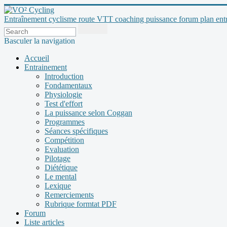
Entraînement cyclisme route VTT coaching puissance forum plan entraî
Basculer la navigation
Accueil
Entrainement
Introduction
Fondamentaux
Physiologie
Test d'effort
La puissance selon Coggan
Programmes
Séances spécifiques
Compétition
Evaluation
Pilotage
Diététique
Le mental
Lexique
Remerciements
Rubrique formtat PDF
Forum
Liste articles