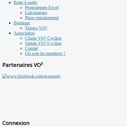
Boite à outils
Programmes Excel
Calculateurs
Plans entrainement
Boutique
Tenues VO²
Association
Charte VO² Cycling
Statuts VO² Cycling
Comité
Où sont les membres ?
Partenaires VO²
Connexion