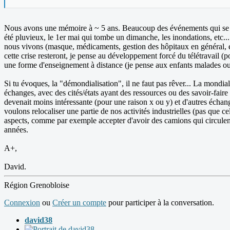
Nous avons une mémoire à ~ 5 ans. Beaucoup des événements qui se son
été pluvieux, le 1er mai qui tombe un dimanche, les inondations, etc...
nous vivons (masque, médicaments, gestion des hôpitaux en général, etc.
cette crise resteront, je pense au développement forcé du télétravail (p
une forme d'enseignement à distance (je pense aux enfants malades ou ho
Si tu évoques, la "démondialisation", il ne faut pas rêver... La mondia
échanges, avec des cités/états ayant des ressources ou des savoir-faire
devenait moins intéressante (pour une raison x ou y) et d'autres échan
voulons relocaliser une partie de nos activités industrielles (pas que c
aspects, comme par exemple accepter d'avoir des camions qui circulent 
années.
A+,
David.
Région Grenobloise
Connexion
ou
Créer un compte
pour participer à la conversation.
david38