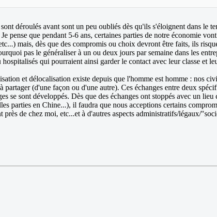
t déroulés avant sont un peu oubliés dès qu'ils s'éloignent dans le te
 Je pense que pendant 5-6 ans, certaines parties de notre économie vont é
..) mais, dès que des compromis ou choix devront être faits, ils risquent
ourquoi pas le généraliser à un ou deux jours par semaine dans les entrep
spitalisés qui pourraient ainsi garder le contact avec leur classe et le
lisation et délocalisation existe depuis que l'homme est homme : nos civi
 à partager (d'une façon ou d'une autre). Ces échanges entre deux spécif
ges se sont développés. Dès que des échanges ont stoppés avec un lieu d
elles parties en Chine...), il faudra que nous acceptions certains compro
près de chez moi, etc...et à d'autres aspects administratifs/légaux/"soci