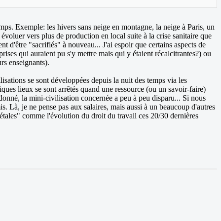
mps. Exemple: les hivers sans neige en montagne, la neige à Paris, un
voluer vers plus de production en local suite à la crise sanitaire que
 d'être "sacrifiés" à nouveau... J'ai espoir que certains aspects de
rises qui auraient pu s'y mettre mais qui y étaient récalcitrantes?) ou
urs enseignants).
lisations se sont développées depuis la nuit des temps via les
iques lieux se sont arrêtés quand une ressource (ou un savoir-faire)
onné, la mini-civilisation concernée a peu à peu disparu... Si nous
mis. Là, je ne pense pas aux salaires, mais aussi à un beaucoup d'autres
étales" comme l'évolution du droit du travail ces 20/30 dernières