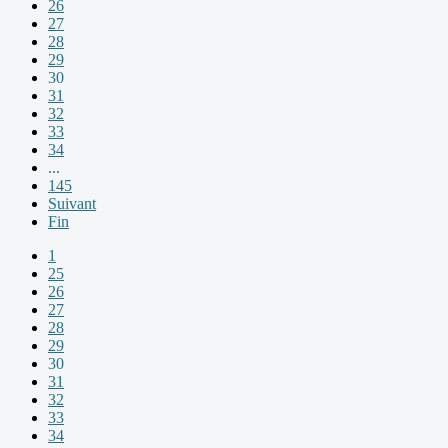
26
27
28
29
30
31
32
33
34
...
145
Suivant
Fin
1
25
26
27
28
29
30
31
32
33
34