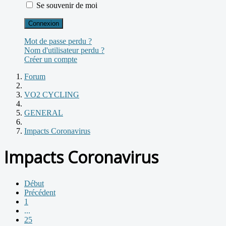
Se souvenir de moi
Connexion
Mot de passe perdu ?
Nom d'utilisateur perdu ?
Créer un compte
Forum
VO2 CYCLING
GENERAL
Impacts Coronavirus
Impacts Coronavirus
Début
Précédent
1
...
25