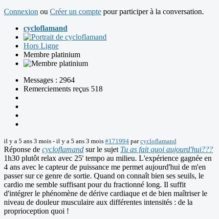
Connexion
ou
Créer un compte
pour participer à la conversation.
cycloflamand
Hors Ligne
Membre platinium
Messages : 2964
Remerciements reçus 518
il y a 5 ans 3 mois
-
il y a 5 ans 3 mois
#171994
par
cycloflamand
Réponse de
cycloflamand
sur le sujet
Tu as fait quoi aujourd'hui???
1h30 plutôt relax avec 25' tempo au milieu. L'expérience gagnée en
4 ans avec le capteur de puissance me permet aujourd'hui de m'en
passer sur ce genre de sortie. Quand on connaît bien ses seuils, le
cardio me semble suffisant pour du fractionné long. Il suffit
d'intégrer le phénomène de dérive cardiaque et de bien maîtriser le
niveau de douleur musculaire aux différentes intensités : de la
proprioception quoi !