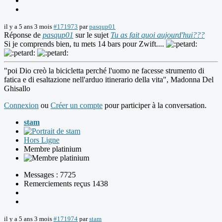
il y a 5 ans 3 mois
#171973
par
pasqup01
Réponse de
pasqup01
sur le sujet
Tu as fait quoi aujourd'hui???
Si je comprends bien, tu mets 14 bars pour Zwift....
"poi Dio creò la bicicletta perché l'uomo ne facesse strumento di
fatica e di esaltazione nell'arduo itinerario della vita", Madonna Del
Ghisallo
Connexion
ou
Créer un compte
pour participer à la conversation.
stam
Hors Ligne
Membre platinium
Messages : 7725
Remerciements reçus 1438
il y a 5 ans 3 mois
#171974
par
stam