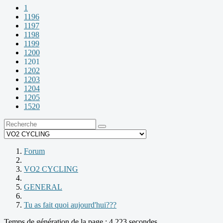
1
1196
1197
1198
1199
1200
1201
1202
1203
1204
1205
1520
Forum
VO2 CYCLING
GENERAL
Tu as fait quoi aujourd'hui???
Temps de génération de la page : 4.223 secondes