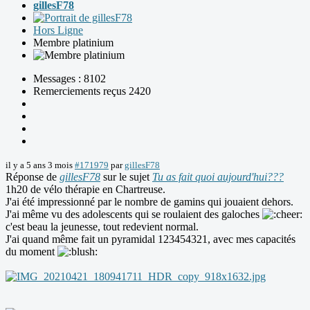
gillesF78
Hors Ligne
Membre platinium
Messages : 8102
Remerciements reçus 2420
il y a 5 ans 3 mois
#171979
par
gillesF78
Réponse de
gillesF78
sur le sujet
Tu as fait quoi aujourd'hui???
1h20 de vélo thérapie en Chartreuse.
J'ai été impressionné par le nombre de gamins qui jouaient dehors.
J'ai même vu des adolescents qui se roulaient des galoches
c'est beau la jeunesse, tout redevient normal.
J'ai quand même fait un pyramidal 123454321, avec mes capacités
du moment