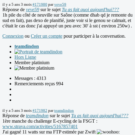
il y a 5 ans 3 mois
#171980
par
veve59
Réponse de
veve59
sur le sujet
Tu as fait quoi aujourd'hui???
1h pile du côté de neuville sur Saône (comme dhab qd je remonte du
sud en fait), pas dexo de planifié, juste voir si le genou se calmait, et
c'était le cas donc j'ai appuyé un peu avec 30' à sst ( environ 250w) .
Connexion
ou
Créer un compte
pour participer à la conversation.
teamdindon
Hors Ligne
Membre platinium
Messages : 4313
Remerciements reçus 994
il y a 5 ans 3 mois
#171982
par
teamdindon
Réponse de
teamdindon
sur le sujet
Tu as fait quoi aujourd'hui???
1ère manche du challenge E-cycling de la FSGT :
www.strava.com/activities/5167857401
J'ai gagné 11 watts sur ma FTP estimée par Zwift