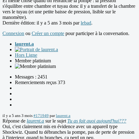
Et même chose quand on rebranche la pompe : la pression
s'équilibre entre chambre et tuyau donc il y a transfert de la chambre
vers le tuyau (et une petite baisse de pression, lisible sur le
manomètre).
Dernière édition: il y a 5 ans 3 mois par
lebad
.
Connexion
ou
Créer un compte
pour participer à la conversation.
laurent.a
Hors Ligne
Membre platinium
Messages : 2451
Remerciements reçus 373
il y a 5 ans 3 mois
#171949
par
laurent.a
Réponse de
laurent.a
sur le sujet
Tu as fait quoi aujourd'hui???
Oui, c'est clairement mis en évidence avec un appareil type
Shockwiz. Quand tu débranches la pompe, pas de perte de pression
à l'interieur, quand tu branches, ca perd un peu.