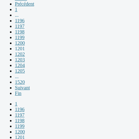
Précédent
1
...
1196
1197
1198
1199
1200
1201
1202
1203
1204
1205
...
1520
Suivant
Fin
1
1196
1197
1198
1199
1200
1201