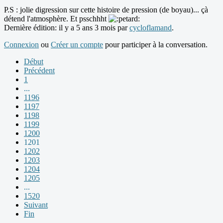
P.S : jolie digression sur cette histoire de pression (de boyau)... çà
détend l'atmosphère. Et psschhht
Dernière édition: il y a 5 ans 3 mois par
cycloflamand
.
Connexion
ou
Créer un compte
pour participer à la conversation.
Début
Précédent
1
...
1196
1197
1198
1199
1200
1201
1202
1203
1204
1205
...
1520
Suivant
Fin