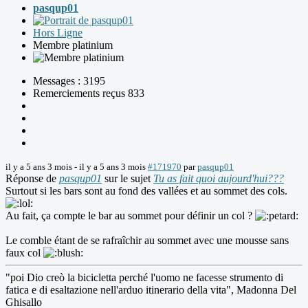
pasqup01
Hors Ligne
Membre platinium
Messages : 3195
Remerciements reçus 833
il y a 5 ans 3 mois
-
il y a 5 ans 3 mois
#171970
par
pasqup01
Réponse de
pasqup01
sur le sujet
Tu as fait quoi aujourd'hui???
Surtout si les bars sont au fond des vallées et au sommet des cols.
Au fait, ça compte le bar au sommet pour définir un col ?
Le comble étant de se rafraîchir au sommet avec une mousse sans
faux col
"poi Dio creò la bicicletta perché l'uomo ne facesse strumento di
fatica e di esaltazione nell'arduo itinerario della vita", Madonna Del
Ghisallo