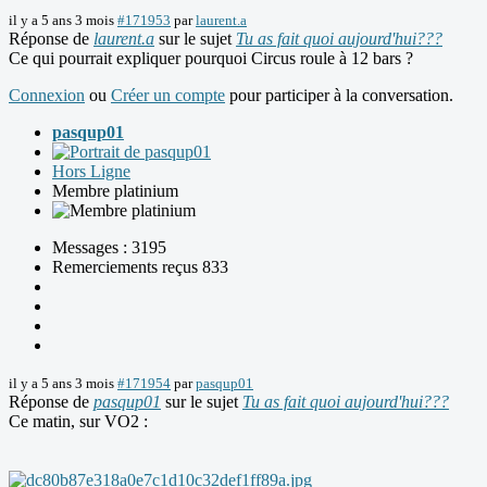
il y a 5 ans 3 mois
#171953
par
laurent.a
Réponse de
laurent.a
sur le sujet
Tu as fait quoi aujourd'hui???
Ce qui pourrait expliquer pourquoi Circus roule à 12 bars ?
Connexion
ou
Créer un compte
pour participer à la conversation.
pasqup01
Hors Ligne
Membre platinium
Messages : 3195
Remerciements reçus 833
il y a 5 ans 3 mois
#171954
par
pasqup01
Réponse de
pasqup01
sur le sujet
Tu as fait quoi aujourd'hui???
Ce matin, sur VO2 :