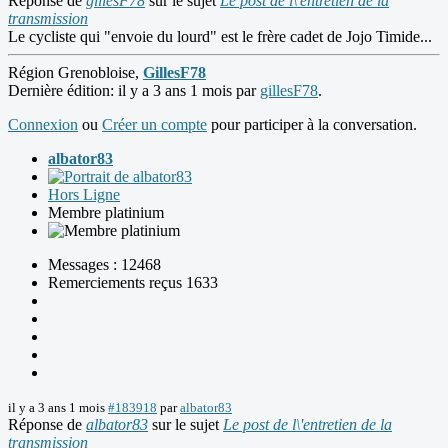
Réponse de
gillesF78
sur le sujet
Le post de l\'entretien de la
transmission
Le cycliste qui "envoie du lourd" est le frère cadet de Jojo Timide...
Région Grenobloise,
GillesF78
Dernière édition: il y a 3 ans 1 mois par
gillesF78
.
Connexion
ou
Créer un compte
pour participer à la conversation.
albator83
Hors Ligne
Membre platinium
Messages : 12468
Remerciements reçus 1633
il y a 3 ans 1 mois
#183918
par
albator83
Réponse de
albator83
sur le sujet
Le post de l\'entretien de la
transmission