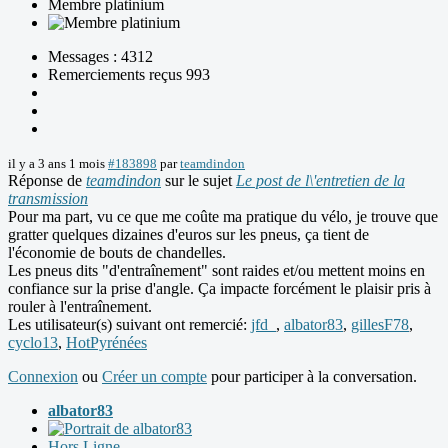
Membre platinium
Messages : 4312
Remerciements reçus 993
il y a 3 ans 1 mois
#183898
par
teamdindon
Réponse de
teamdindon
sur le sujet
Le post de l\'entretien de la
transmission
Pour ma part, vu ce que me coûte ma pratique du vélo, je trouve que
gratter quelques dizaines d'euros sur les pneus, ça tient de
l'économie de bouts de chandelles.
Les pneus dits "d'entraînement" sont raides et/ou mettent moins en
confiance sur la prise d'angle. Ça impacte forcément le plaisir pris à
rouler à l'entraînement.
Les utilisateur(s) suivant ont remercié:
jfd_
,
albator83
,
gillesF78
,
cyclo13
,
HotPyrénées
Connexion
ou
Créer un compte
pour participer à la conversation.
albator83
Hors Ligne