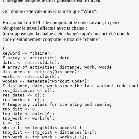
L'intégrale temporelle de la puissance est le travail.
GC donne cette valeur avec la métrique "Work".
En ajoutant un KPI Tile comportant le code suivant, tu peux
récupérer le travail effectué avec ta chaine :
(on suppose que la chaine a été changée après une activité dont le
code d'entrainement comporte le mot-clé "chaine"
{

keyword <- "chaine";

# array of activities' date

dates <- metrics(date);

# array of activities' distance, work, wcode

distances <- metrics(Distance);

works <- metrics(Work);

wcodes <- metadata("Workout Code");

# distance, date, work since the last workout code cont
res_distances <- c();

res_dates <- c();

res_works <- c();

# temporary values for iterating and summing

tmp_dist <- 0;

tmp_date <- dates[0];

tmp_work <- works[0];

i <- 1;

while (i <= length(distances)) {

tmp_dist <- tmp_dist + distances[i-1];

tmp_work <- tmp_work + works[i-1];
