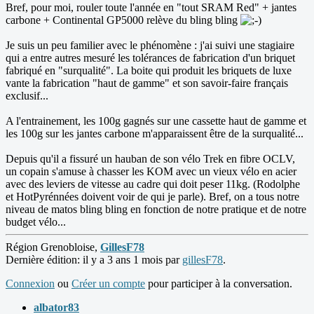
Bref, pour moi, rouler toute l'année en "tout SRAM Red" + jantes
carbone + Continental GP5000 relève du bling bling
Je suis un peu familier avec le phénomène : j'ai suivi une stagiaire
qui a entre autres mesuré les tolérances de fabrication d'un briquet
fabriqué en "surqualité". La boite qui produit les briquets de luxe
vante la fabrication "haut de gamme" et son savoir-faire français
exclusif...
A l'entrainement, les 100g gagnés sur une cassette haut de gamme et
les 100g sur les jantes carbone m'apparaissent être de la surqualité...
Depuis qu'il a fissuré un hauban de son vélo Trek en fibre OCLV,
un copain s'amuse à chasser les KOM avec un vieux vélo en acier
avec des leviers de vitesse au cadre qui doit peser 11kg. (Rodolphe
et HotPyrénnées doivent voir de qui je parle). Bref, on a tous notre
niveau de matos bling bling en fonction de notre pratique et de notre
budget vélo...
Région Grenobloise,
GillesF78
Dernière édition: il y a 3 ans 1 mois par
gillesF78
.
Connexion
ou
Créer un compte
pour participer à la conversation.
albator83