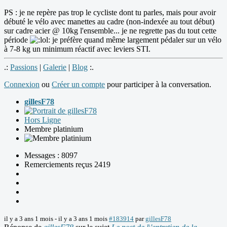
PS : je ne repère pas trop le cycliste dont tu parles, mais pour avoir
débuté le vélo avec manettes au cadre (non-indexée au tout début)
sur cadre acier @ 10kg l'ensemble... je ne regrette pas du tout cette
période
je préfère quand même largement pédaler sur un vélo
à 7-8 kg un minimum réactif avec leviers STI.
.:
Passions
|
Galerie
|
Blog
:.
Connexion
ou
Créer un compte
pour participer à la conversation.
gillesF78
Hors Ligne
Membre platinium
Messages : 8097
Remerciements reçus 2419
il y a 3 ans 1 mois
-
il y a 3 ans 1 mois
#183914
par
gillesF78