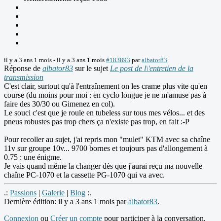
il y a 3 ans 1 mois
-
il y a 3 ans 1 mois
#183893
par
albator83
Réponse de
albator83
sur le sujet
Le post de l\'entretien de la
transmission
C'est clair, surtout qu'à l'entraînement on les crame plus vite qu'en
course (du moins pour moi : en cyclo longue je ne m'amuse pas à
faire des 30/30 ou Gimenez en col).
Le souci c'est que je roule en tubeless sur tous mes vélos... et des
pneus robustes pas trop chers ça n'existe pas trop, en fait :-P
Pour recoller au sujet, j'ai repris mon "mulet" KTM avec sa chaîne
11v sur groupe 10v... 9700 bornes et toujours pas d'allongement à
0.75 : une énigme.
Je vais quand même la changer dès que j'aurai reçu ma nouvelle
chaîne PC-1070 et la cassette PG-1070 qui va avec.
.:
Passions
|
Galerie
|
Blog
:.
Dernière édition: il y a 3 ans 1 mois par
albator83
.
Connexion
ou
Créer un compte
pour participer à la conversation.