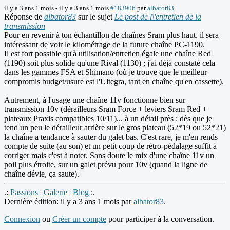
il y a 3 ans 1 mois
-
il y a 3 ans 1 mois
#183906
par
albator83
Réponse de
albator83
sur le sujet
Le post de l\'entretien de la
transmission
Pour en revenir à ton échantillon de chaînes Sram plus haut, il sera
intéressant de voir le kilométrage de la future chaîne PC-1190.
Il est fort possible qu'à utilisation/entretien égale une chaîne Red
(1190) soit plus solide qu'une Rival (1130) ; j'ai déjà constaté cela
dans les gammes FSA et Shimano (où je trouve que le meilleur
compromis budget/usure est l'Ultegra, tant en chaîne qu'en cassette).
Autrement, à l'usage une chaîne 11v fonctionne bien sur
transmission 10v (dérailleurs Sram Force + leviers Sram Red +
plateaux Praxis compatibles 10/11)... à un détail près : dès que je
tend un peu le dérailleur arrière sur le gros plateau (52*19 ou 52*21)
la chaîne a tendance à sauter du galet bas. C'est rare, je m'en rends
compte de suite (au son) et un petit coup de rétro-pédalage suffit à
corriger mais c'est à noter. Sans doute le mix d'une chaîne 11v un
poil plus étroite, sur un galet prévu pour 10v (quand la ligne de
chaîne dévie, ça saute).
.:
Passions
|
Galerie
|
Blog
:.
Dernière édition: il y a 3 ans 1 mois par
albator83
.
Connexion
ou
Créer un compte
pour participer à la conversation.