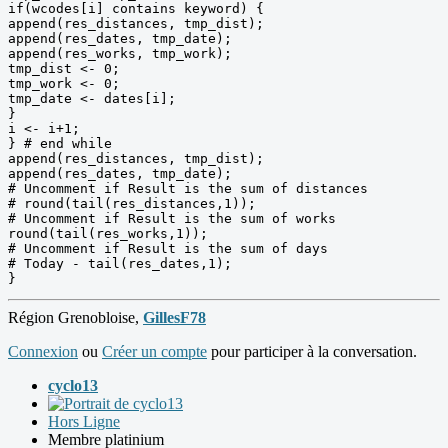
if(wcodes[i] contains keyword) {

append(res_distances, tmp_dist);

append(res_dates, tmp_date);

append(res_works, tmp_work);

tmp_dist <- 0;

tmp_work <- 0;

tmp_date <- dates[i];

}

i <- i+1;

} # end while

append(res_distances, tmp_dist);

append(res_dates, tmp_date);

# Uncomment if Result is the sum of distances

# round(tail(res_distances,1));

# Uncomment if Result is the sum of works

round(tail(res_works,1));

# Uncomment if Result is the sum of days

# Today - tail(res_dates,1);

}
Région Grenobloise,
GillesF78
Connexion
ou
Créer un compte
pour participer à la conversation.
cyclo13
Hors Ligne
Membre platinium