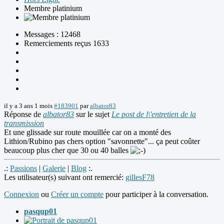
Membre platinium
Messages : 12468
Remerciements reçus 1633
il y a 3 ans 1 mois
#183901
par
albator83
Réponse de
albator83
sur le sujet
Le post de l\'entretien de la
transmission
Et une glissade sur route mouillée car on a monté des
Lithion/Rubino pas chers option "savonnette"... ça peut coûter
beaucoup plus cher que 30 ou 40 balles
.:
Passions
|
Galerie
|
Blog
:.
Les utilisateur(s) suivant ont remercié:
gillesF78
Connexion
ou
Créer un compte
pour participer à la conversation.
pasqup01