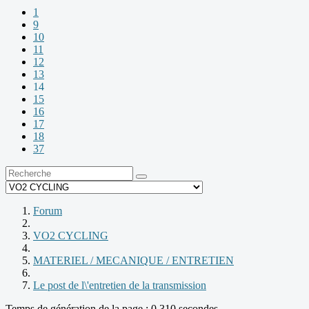
1
9
10
11
12
13
14
15
16
17
18
37
Forum
VO2 CYCLING
MATERIEL / MECANIQUE / ENTRETIEN
Le post de l\'entretien de la transmission
Temps de génération de la page : 0.310 secondes