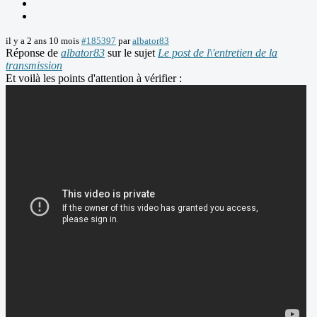
il y a 2 ans 10 mois
#185397
par
albator83
Réponse de
albator83
sur le sujet
Le post de l\'entretien de la
transmission
Et voilà les points d'attention à vérifier :