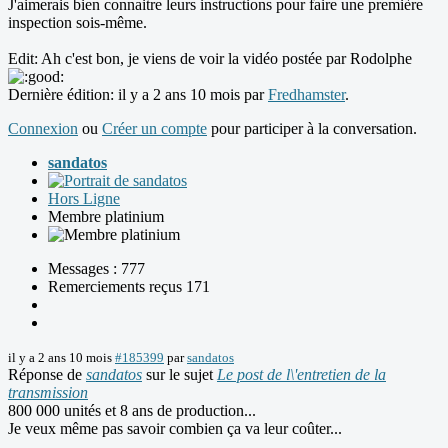
J'aimerais bien connaitre leurs instructions pour faire une première
inspection sois-même.
Edit: Ah c'est bon, je viens de voir la vidéo postée par Rodolphe
Dernière édition: il y a 2 ans 10 mois par
Fredhamster
.
Connexion
ou
Créer un compte
pour participer à la conversation.
sandatos
Hors Ligne
Membre platinium
Messages : 777
Remerciements reçus 171
il y a 2 ans 10 mois
#185399
par
sandatos
Réponse de
sandatos
sur le sujet
Le post de l\'entretien de la
transmission
800 000 unités et 8 ans de production...
Je veux même pas savoir combien ça va leur coûter...