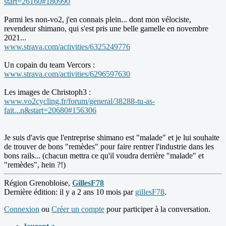
start=26160#180990
Parmi les non-vo2, j'en connais plein... dont mon vélociste,
revendeur shimano, qui s'est pris une belle gamelle en novembre
2021...
www.strava.com/activities/6325249776
Un copain du team Vercors :
www.strava.com/activities/6296597630
Les images de Christoph3 :
www.vo2cycling.fr/forum/general/38288-tu-as-
fait...n&start=20680#156306
Je suis d'avis que l'entreprise shimano est "malade" et je lui souhaite
de trouver de bons "remèdes" pour faire rentrer l'industrie dans les
bons rails... (chacun mettra ce qu'il voudra derrière "malade" et
"remèdes", hein ?!)
Région Grenobloise,
GillesF78
Dernière édition: il y a 2 ans 10 mois par
gillesF78
.
Connexion
ou
Créer un compte
pour participer à la conversation.