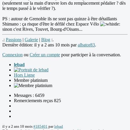
(seulement sur la main d'œuvre lors du remplacement pédalier ? dès
le temps passé à le vérifier ?).
PS : autour de Grenoble ils ne sont pas quinze à être détaillants
Shimano : ça risque d'être le défilé chez Espace Vélo
sinon c'est Rives, Touvet, Bourg-d'Oisans...
.:
Passions
|
Galerie
|
Blog
:.
Dernière édition: il y a 2 ans 10 mois par
albator83
.
Connexion
ou
Créer un compte
pour participer à la conversation.
lebad
Hors Ligne
Membre platinium
Messages : 6459
Remerciements reçus 825
il y a 2 ans 10 mois
#185401
par
lebad