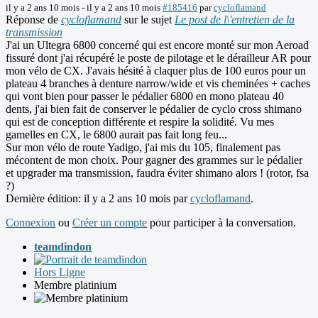
il y a 2 ans 10 mois
-
il y a 2 ans 10 mois
#185416
par
cycloflamand
Réponse de
cycloflamand
sur le sujet
Le post de l\'entretien de la
transmission
J'ai un Ultegra 6800 concerné qui est encore monté sur mon Aeroad
fissuré dont j'ai récupéré le poste de pilotage et le dérailleur AR pour
mon vélo de CX. J'avais hésité à claquer plus de 100 euros pour un
plateau 4 branches à denture narrow/wide et vis cheminées + caches
qui vont bien pour passer le pédalier 6800 en mono plateau 40
dents, j'ai bien fait de conserver le pédalier de cyclo cross shimano
qui est de conception différente et respire la solidité. Vu mes
gamelles en CX, le 6800 aurait pas fait long feu...
Sur mon vélo de route Yadigo, j'ai mis du 105, finalement pas
mécontent de mon choix. Pour gagner des grammes sur le pédalier
et upgrader ma transmission, faudra éviter shimano alors ! (rotor, fsa
?)
Dernière édition: il y a 2 ans 10 mois par
cycloflamand
.
Connexion
ou
Créer un compte
pour participer à la conversation.
teamdindon
Hors Ligne
Membre platinium