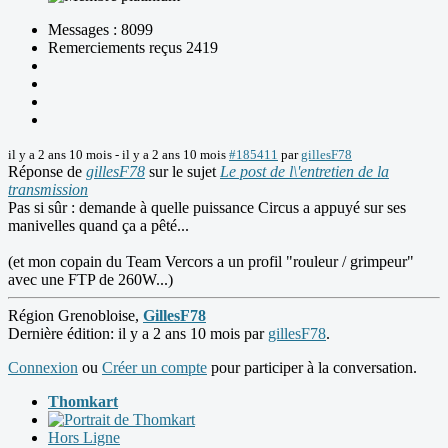
Messages : 8099
Remerciements reçus 2419
il y a 2 ans 10 mois
-
il y a 2 ans 10 mois
#185411
par
gillesF78
Réponse de
gillesF78
sur le sujet
Le post de l\'entretien de la
transmission
Pas si sûr : demande à quelle puissance Circus a appuyé sur ses
manivelles quand ça a pêté...
(et mon copain du Team Vercors a un profil "rouleur / grimpeur"
avec une FTP de 260W...)
Région Grenobloise,
GillesF78
Dernière édition: il y a 2 ans 10 mois par
gillesF78
.
Connexion
ou
Créer un compte
pour participer à la conversation.
Thomkart
Hors Ligne