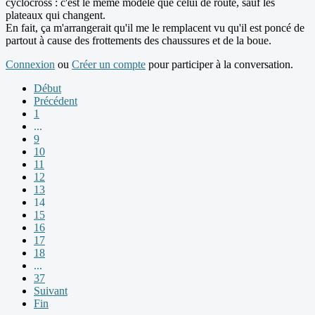
cyclocross : c'est le même modèle que celui de route, sauf les
plateaux qui changent.
En fait, ça m'arrangerait qu'il me le remplacent vu qu'il est poncé de
partout à cause des frottements des chaussures et de la boue.
Connexion
ou
Créer un compte
pour participer à la conversation.
Début
Précédent
1
...
9
10
11
12
13
14
15
16
17
18
...
37
Suivant
Fin