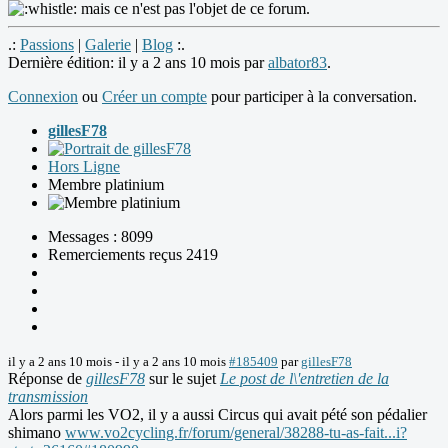
mais ce n'est pas l'objet de ce forum.
.:
Passions
|
Galerie
|
Blog
:.
Dernière édition: il y a 2 ans 10 mois par
albator83
.
Connexion
ou
Créer un compte
pour participer à la conversation.
gillesF78
Hors Ligne
Membre platinium
Messages : 8099
Remerciements reçus 2419
il y a 2 ans 10 mois
-
il y a 2 ans 10 mois
#185409
par
gillesF78
Réponse de
gillesF78
sur le sujet
Le post de l\'entretien de la
transmission
Alors parmi les VO2, il y a aussi Circus qui avait pété son pédalier
shimano
www.vo2cycling.fr/forum/general/38288-tu-as-fait...i?