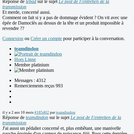
Réponse de
lebad
sur le sujet
Le post de l\'entretien de la
transmission
Et merde, concerné aussi.
Comment on fait si y a pas de dommage évident ? On vit avec une
épée de Damoclès au dessus de la tête et un produit impossible à
revendre ??
Connexion
ou
Créer un compte
pour participer à la conversation.
teamdindon
Hors Ligne
Membre platinium
Messages : 4312
Remerciements reçus 993
il y a 2 ans 10 mois
#185402
par
teamdindon
Réponse de
teamdindon
sur le sujet
Le post de l\'entretien de la
transmission
J'ai aussi un pédalier concerné et, plus embêtant, une manivelle
gauche équipée d'un capteur de puissance 4iiii. Pour cette dernière,