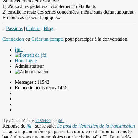
va procéder en deux vagues :
1) d'abord les pédaliers "visiblement" défaillants
2) ensuite le reste des séries concernées, même sans défaut apparent
En tout cas ce serait logique...
.:
Passions
|
Galerie
|
Blog
:.
Connexion
ou
Créer un compte
pour participer à la conversation.
jfd_
Hors Ligne
Administrateur
Messages : 11542
Remerciements reçus 1456
il y a 2 ans 10 mois
#185406
par
jfd_
Réponse de
jfd_
sur le sujet
Le post de l\'entretien de la transmission
Tu aurais quand même pu passer ta courroie de distribution dans le
bac à ultrasons que tu emploies pour la chaîne vélo. Tu l'aurais dé-