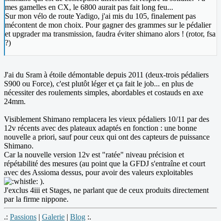
mes gamelles en CX, le 6800 aurait pas fait long feu...
Sur mon vélo de route Yadigo, j'ai mis du 105, finalement pas
mécontent de mon choix. Pour gagner des grammes sur le pédalier
et upgrader ma transmission, faudra éviter shimano alors ! (rotor, fsa
?)
J'ai du Sram à étoile démontable depuis 2011 (deux-trois pédaliers
S900 ou Force), c'est plutôt léger et ça fait le job... en plus de
nécessiter des roulements simples, abordables et costauds en axe
24mm.
Visiblement Shimano remplacera les vieux pédaliers 10/11 par des
12v récents avec des plateaux adaptés en fonction : une bonne
nouvelle a priori, sauf pour ceux qui ont des capteurs de puissance
Shimano.
Car la nouvelle version 12v est "ratée" niveau précision et
répétabilité des mesures (au point que la GFDJ s'entraîne et court
avec des Assioma dessus, pour avoir des valeurs exploitables
).
J'exclus 4iii et Stages, ne parlant que de ceux produits directement
par la firme nippone.
.:
Passions
|
Galerie
|
Blog
:.