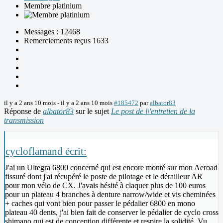
Membre platinium
Messages : 12468
Remerciements reçus 1633
il y a 2 ans 10 mois
-
il y a 2 ans 10 mois
#185472
par
albator83
Réponse de
albator83
sur le sujet
Le post de l\'entretien de la
transmission
cycloflamand écrit:
J'ai un Ultegra 6800 concerné qui est encore monté sur mon Aeroad
fissuré dont j'ai récupéré le poste de pilotage et le dérailleur AR
pour mon vélo de CX. J'avais hésité à claquer plus de 100 euros
pour un plateau 4 branches à denture narrow/wide et vis cheminées
+ caches qui vont bien pour passer le pédalier 6800 en mono
plateau 40 dents, j'ai bien fait de conserver le pédalier de cyclo cross
shimano qui est de conception différente et respire la solidité. Vu