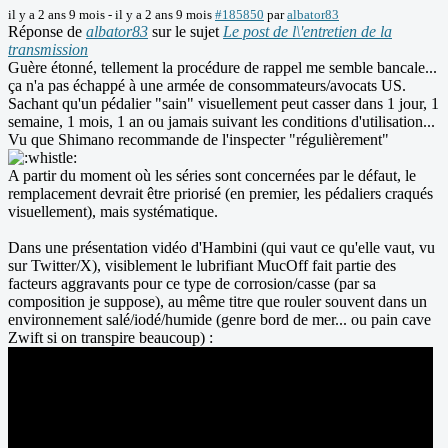
il y a 2 ans 9 mois
-
il y a 2 ans 9 mois
#185850
par
albator83
Réponse de
albator83
sur le sujet
Le post de l\'entretien de la
transmission
Guère étonné, tellement la procédure de rappel me semble bancale...
ça n'a pas échappé à une armée de consommateurs/avocats US.
Sachant qu'un pédalier "sain" visuellement peut casser dans 1 jour, 1
semaine, 1 mois, 1 an ou jamais suivant les conditions d'utilisation...
Vu que Shimano recommande de l'inspecter "régulièrement"
A partir du moment où les séries sont concernées par le défaut, le
remplacement devrait être priorisé (en premier, les pédaliers craqués
visuellement), mais systématique.
Dans une présentation vidéo d'Hambini (qui vaut ce qu'elle vaut, vu
sur Twitter/X), visiblement le lubrifiant MucOff fait partie des
facteurs aggravants pour ce type de corrosion/casse (par sa
composition je suppose), au même titre que rouler souvent dans un
environnement salé/iodé/humide (genre bord de mer... ou pain cave
Zwift si on transpire beaucoup) :