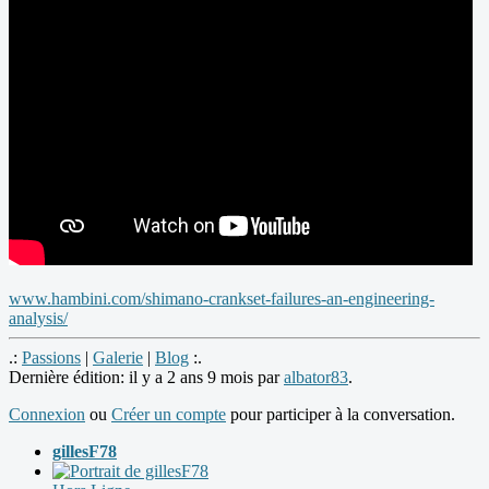
www.hambini.com/shimano-crankset-failures-an-engineering-
analysis/
.:
Passions
|
Galerie
|
Blog
:.
Dernière édition: il y a 2 ans 9 mois par
albator83
.
Connexion
ou
Créer un compte
pour participer à la conversation.
gillesF78