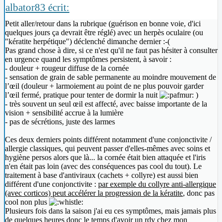
albator83 écrit:
Petit aller/retour dans la rubrique (guérison en bonne voie, d'ici
quelques jours ça devrait être réglé) avec un herpès oculaire (ou
"kératite herpétique") déclenché dimanche dernier :-(
Pas grand chose à dire, si ce n'est qu'il ne faut pas hésiter à consulter
en urgence quand les symptômes persistent, à savoir :
- douleur + rougeur diffuse de la cornée
- sensation de grain de sable permanente au moindre mouvement de
l’œil (douleur + larmoiement au point de ne plus pouvoir garder
l’œil fermé, pratique pour tenter de dormir la nuit
)
- très souvent un seul œil est affecté, avec baisse importante de la
vision + sensibilité accrue à la lumière
- pas de sécrétions, juste des larmes
Ces deux derniers points différent notamment d'une conjonctivite /
allergie classiques, qui peuvent passer d'elles-mêmes avec soins et
hygiène persos alors que là... la cornée était bien attaquée et l'iris
n'en était pas loin (avec des conséquences pas cool du tout). Le
traitement à base d'antiviraux (cachets + collyre) est aussi bien
différent d'une conjonctivite :
par exemple du collyre anti-allergique
(avec corticos) peut accélérer la progression de la kératite
, donc pas
cool non plus
Plusieurs fois dans la saison j'ai eu ces symptômes, mais jamais plus
de quelques heures donc le temps d'avoir un rdv chez mon