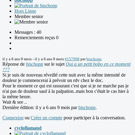
bischopp
Hors Ligne
Membre senior
Messages : 40
Remerciements reçus 0
il y a 6 ans 9 mois
-
il y a 6 ans 9 mois
#157998
par
bischopp
Réponse de
bischopp
sur le sujet
Qui a un petit bobo en ce moment
???
Si je suis de nouveau réveillé cette nuit avec la même intensité de
douleur je commencerai à prévoir un rdv chez le doc.
Pour le moment ce qui est rassurant c'est que si je ne marche pas je
n'ai pas de douleur sauf à la palpation..mais bon c'était le cas hier à
la même heure.
Wait & see ..
Dernière édition: il y a 6 ans 9 mois par
bischopp
.
Connexion
ou
Créer un compte
pour participer à la conversation.
cycloflamand