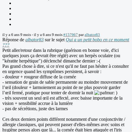
il y a 6 ans 9 mois
-
il y a 6 ans 9 mois
#157967
par
albator83
Réponse de
albator83
sur le sujet
Qui a un petit bobo en ce moment
???
Petit aller/retour dans la rubrique (guérison en bonne voie, d'ici
quelques jours ça devrait être réglé) avec un herpès oculaire (ou
"kératite herpétique") déclenché dimanche dernier :-(
Pas grand chose à dire, si ce n'est qu'il ne faut pas hésiter à consulter
en urgence quand les symptômes persistent, à savoir :
- douleur + rougeur diffuse de la cornée
- sensation de grain de sable permanente au moindre mouvement de
l’œil (douleur + larmoiement au point de ne plus pouvoir garder
l’œil fermé, pratique pour tenter de dormir la nuit
)
- très souvent un seul œil est affecté, avec baisse importante de la
vision + sensibilité accrue à la lumière
- pas de sécrétions, juste des larmes
Ces deux derniers points différent notamment d'une conjonctivite /
allergie classiques, qui peuvent passer d'elles-mêmes avec soins et
hygiène persos alors que là... la cornée était bien attaquée et l'iris