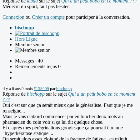
Réponse de
lebad
sur le sujet
Qui a un petit bobo en ce moment ???
Médecin du sport, faut pas hésiter.
Connexion
ou
Créer un compte
pour participer à la conversation.
bischopp
Hors Ligne
Membre senior
Messages : 40
Remerciements reçus 0
il y a 6 ans 9 mois
#158009
par
bischopp
Réponse de
bischopp
sur le sujet
Qui a un petit bobo en ce moment
???
Oui c'est sur que ça serait mieux que le généraliste. Faut que je me
renseigne...
Mais je vais d'abord commencer par en toucher deux mots au
pharmacien du coin voir si ça lui dit quelque chose.
Et d'après mes pérégrinations googlesque ça pourrait être une
"hyperkératose statique"..
On serait alors assez éloigné de la fracture de fatigue...ça m'irait