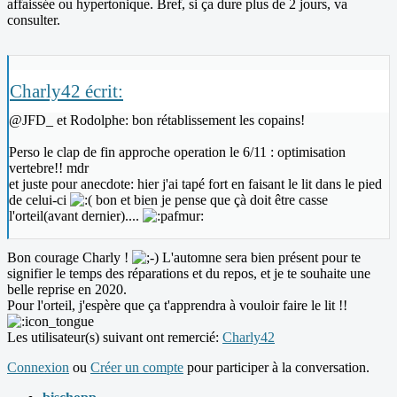
affaissée ou hypertonique. Bref, si ça dure plus de 2 jours, va
consulter.
Charly42 écrit:
@JFD_ et Rodolphe: bon rétablissement les copains!
Perso le clap de fin approche operation le 6/11 : optimisation
vertebre!! mdr
et juste pour anecdote: hier j'ai tapé fort en faisant le lit dans le pied
de celui-ci
bon et bien je pense que çà doit être casse
l'orteil(avant dernier)....
Bon courage Charly !
L'automne sera bien présent pour te
signifier le temps des réparations et du repos, et je te souhaite une
belle reprise en 2020.
Pour l'orteil, j'espère que ça t'apprendra à vouloir faire le lit !!
Les utilisateur(s) suivant ont remercié:
Charly42
Connexion
ou
Créer un compte
pour participer à la conversation.