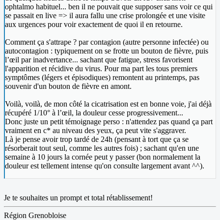
ophtalmo habituel... ben il ne pouvait que supposer sans voir ce qui
se passait en live => il aura fallu une crise prolongée et une visite
aux urgences pour voir exactement de quoi il en retourne.
Comment ça s'attrape ? par contagion (autre personne infectée) ou
autocontagion : typiquement on se frotte un bouton de fièvre, puis
l’œil par inadvertance... sachant que fatigue, stress favorisent
l'apparition et récidive du virus. Pour ma part les tous premiers
symptômes (légers et épisodiques) remontent au printemps, pas
souvenir d'un bouton de fièvre en amont.
Voilà, voilà, de mon côté la cicatrisation est en bonne voie, j'ai déjà
récupéré 1/10° à l’œil, la douleur cesse progressivement...
Donc juste un petit témoignage perso : n'attendez pas quand ça part
vraiment en c* au niveau des yeux, ça peut vite s'aggraver.
Là je pense avoir trop tardé de 24h (pensant à tort que ça se
résorberait tout seul, comme les autres fois) ; sachant qu'en une
semaine à 10 jours la cornée peut y passer (bon normalement la
douleur est tellement intense qu'on consulte largement avant ^^).
Je te souhaites un prompt et total rétablissement!
Région Grenobloise