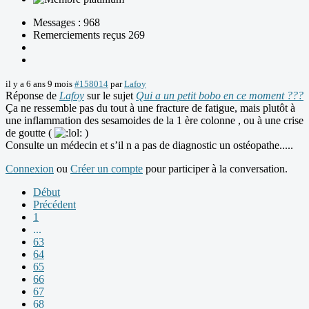
Messages : 968
Remerciements reçus 269
il y a 6 ans 9 mois
#158014
par
Lafoy
Réponse de
Lafoy
sur le sujet
Qui a un petit bobo en ce moment ???
Ça ne ressemble pas du tout à une fracture de fatigue, mais plutôt à
une inflammation des sesamoides de la 1 ère colonne , ou à une crise
de goutte (
)
Consulte un médecin et s’il n a pas de diagnostic un ostéopathe.....
Connexion
ou
Créer un compte
pour participer à la conversation.
Début
Précédent
1
...
63
64
65
66
67
68