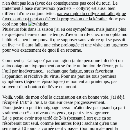
n'en était pas loin (avec des conséquences pas cool du tout). Le
traitement à base d'antiviraux (cachets + collyre) est aussi bien
différent d'une conjonctivite :
par exemple du collyre anti-allergique
(avec corticos) peut accélérer la progression de la kératite
, donc pas
cool non plus
Plusieurs fois dans la saison j'ai eu ces symptômes, mais jamais plus
de quelques heures donc le temps d'avoir un rdv chez mon ophtalmo
habituel... ben il ne pouvait que supposer sans voir ce qui se passait
en live => il aura fallu une crise prolongée et une visite aux urgences
pour voir exactement de quoi il en retourne.
Comment ça s'attrape ? par contagion (autre personne infectée) ou
autocontagion : typiquement on se frotte un bouton de fièvre, puis
l’œil par inadvertance... sachant que fatigue, stress favorisent
l'apparition et récidive du virus. Pour ma part les tous premiers
symptômes (légers et épisodiques) remontent au printemps, pas
souvenir d'un bouton de fièvre en amont.
Voilà, voilà, de mon côté la cicatrisation est en bonne voie, j'ai déjà
récupéré 1/10° à l’œil, la douleur cesse progressivement...
Donc juste un petit témoignage perso : n'attendez pas quand ça part
vraiment en c* au niveau des yeux, ça peut vite s'aggraver.
Là je pense avoir trop tardé de 24h (pensant à tort que ça se
résorberait tout seul, comme les autres fois) ; sachant qu'en une
semaine à 10 jours la cornée peut y passer (bon normalement la