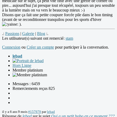
médicale sur le sujet, ça peut vite finir avec une greffe de cornée ou
pire... aujourd'hui j'ai presque tout récupéré, toujours un peu sensible
à la lumière mais on va vers le beaucoup mieux :-)
Disons que ça fait une petite coupure forcée pile dans le bon timing
(avant de se reconditionner tranquilou pour les sports d'hiver
).
.:
Passions
|
Galerie
|
Blog
:.
Les utilisateur(s) suivant ont remercié:
stam
Connexion
ou
Créer un compte
pour participer à la conversation.
lebad
Hors Ligne
Membre platinium
Messages : 6459
Remerciements reçus 825
il y a 6 ans 9 mois
#157979
par
lebad
Réponse de
lebad
sur le sujet
Qui a un petit bobo en ce moment ???