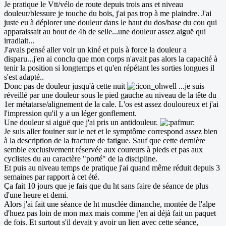
Je pratique le Vtt/vélo de route depuis trois ans et niveau
douleur/blessure je touche du bois, j'ai pas trop à me plaindre. J'ai
juste eu à déplorer une douleur dans le haut du dos/base du cou qui
apparaissait au bout de 4h de selle...une douleur assez aiguë qui
irradiait...
J'avais pensé aller voir un kiné et puis à force la douleur a
disparu...j'en ai conclu que mon corps n'avait pas alors la capacité à
tenir la position si longtemps et qu'en répétant les sorties longues il
s'est adapté..
Donc pas de douleur jusqu'à cette nuit
...je suis
réveillé par une douleur sous le pied gauche au niveau de la tête du
1er métatarse/alignement de la cale. L'os est assez douloureux et j'ai
l'impression qu'il y a un léger gonflement.
Une douleur si aiguë que j'ai pris un antidouleur.
Je suis aller fouiner sur le net et le symptôme correspond assez bien
à la description de la fracture de fatigue. Sauf que cette dernière
semble exclusivement réservée aux coureurs à pieds et pas aux
cyclistes du au caractère "porté" de la discipline.
Et puis au niveau temps de pratique j'ai quand même réduit depuis 3
semaines par rapport à cet été.
Ça fait 10 jours que je fais que du ht sans faire de séance de plus
d'une heure et demi.
Alors j'ai fait une séance de ht musclée dimanche, montée de l'alpe
d'huez pas loin de mon max mais comme j'en ai déjà fait un paquet
de fois. Et surtout s'il devait y avoir un lien avec cette séance,