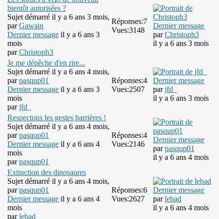
bientôt autorisées ?
Sujet démarré il y a 6 ans 3 mois,
Réponses:
7
par
Gawain
Dernier message
Vues:
3148
Dernier message
il y a 6 ans 3
par
Christoph3
mois
il y a 6 ans 3 mois
par
Christoph3
Je me dépêche d'en rire...
Sujet démarré il y a 6 ans 4 mois,
par
pasqup01
Réponses:
4
Dernier message
Dernier message
il y a 6 ans 3
Vues:
2507
par
jfd_
mois
il y a 6 ans 3 mois
par
jfd_
Respectons les gestes barrières !
Sujet démarré il y a 6 ans 4 mois,
par
pasqup01
Réponses:
4
Dernier message
Dernier message
il y a 6 ans 4
Vues:
2146
par
pasqup01
mois
il y a 6 ans 4 mois
par
pasqup01
Extinction des dinosaures
Sujet démarré il y a 6 ans 4 mois,
par
pasqup01
Réponses:
6
Dernier message
Dernier message
il y a 6 ans 4
Vues:
2627
par
lebad
mois
il y a 6 ans 4 mois
par
lebad