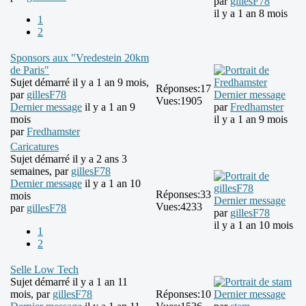
par
gillesF78
il y a 1 an 8 mois
1
2
Sponsors aux "Vredestein 20km
de Paris"
Sujet démarré il y a 1 an 9 mois,
Réponses:
17
par
gillesF78
Dernier message
Vues:
1905
Dernier message
il y a 1 an 9
par
Fredhamster
mois
il y a 1 an 9 mois
par
Fredhamster
Caricatures
Sujet démarré il y a 2 ans 3
semaines, par
gillesF78
Dernier message
il y a 1 an 10
Réponses:
33
mois
Dernier message
Vues:
4233
par
gillesF78
par
gillesF78
il y a 1 an 10 mois
1
2
Selle Low Tech
Sujet démarré il y a 1 an 11
mois, par
gillesF78
Réponses:
10
Dernier message