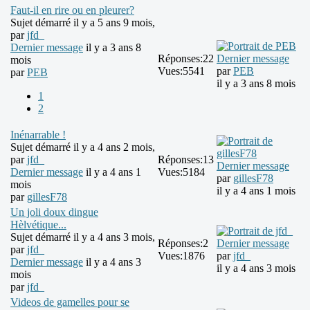
Faut-il en rire ou en pleurer?
Sujet démarré il y a 5 ans 9 mois,
par
jfd_
Dernier message
il y a 3 ans 8
Réponses:
22
Dernier message
mois
Vues:
5541
par
PEB
par
PEB
il y a 3 ans 8 mois
1
2
Inénarrable !
Sujet démarré il y a 4 ans 2 mois,
par
jfd_
Réponses:
13
Dernier message
Dernier message
il y a 4 ans 1
Vues:
5184
par
gillesF78
mois
il y a 4 ans 1 mois
par
gillesF78
Un joli doux dingue
Hèlvétique...
Sujet démarré il y a 4 ans 3 mois,
Réponses:
2
Dernier message
par
jfd_
Vues:
1876
par
jfd_
Dernier message
il y a 4 ans 3
il y a 4 ans 3 mois
mois
par
jfd_
Videos de gamelles pour se