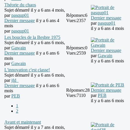
Théorie du chaos
Sujet démarré il y a 6 ans 4 mois,
par
pasqup01
Réponses:
6
Dernier message
Dernier message
il y a 6 ans 4
Vues:
2357
par
pasqup01
mois
il y a 6 ans 4 mois
par
pasqup01
Les boucles de la Besbre 1975
Sujet démarré il y a 6 ans 6 mois,
par
Gawain
Réponses:
0
Dernier message
Dernier message
il y a 6 ans 6
Vues:
2559
par
Gawain
mois
il y a 6 ans 6 mois
par
Gawain
L'innovation c'est classe!
Sujet démarré il y a 6 ans 6 mois,
par
jfd_
Dernier message
il y a 6 ans 6
Réponses:
28
Dernier message
mois
Vues:
7110
par
PEB
par
PEB
il y a 6 ans 6 mois
1
2
Avant et maintenant
Sujet démarré il y a 7 ans 4 mois,