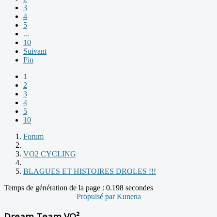
3
4
5
...
10
Suivant
Fin
1
2
3
4
5
10
Forum
VO2 CYCLING
BLAGUES ET HISTOIRES DROLES !!!
Temps de génération de la page : 0.198 secondes
Propulsé par
Kunena
Dream Team VO²