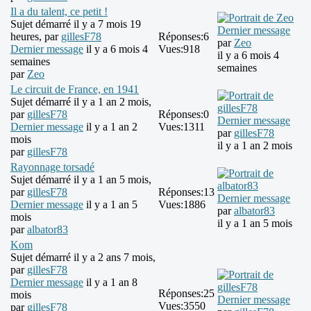
Il a du talent, ce petit !
Sujet démarré il y a 7 mois 19
Dernier message
heures, par
gillesF78
Réponses:
6
par
Zeo
Dernier message
il y a 6 mois 4
Vues:
918
il y a 6 mois 4
semaines
semaines
par
Zeo
Le circuit de France, en 1941
Sujet démarré il y a 1 an 2 mois,
par
gillesF78
Réponses:
0
Dernier message
Dernier message
il y a 1 an 2
Vues:
1311
par
gillesF78
mois
il y a 1 an 2 mois
par
gillesF78
Rayonnage torsadé
Sujet démarré il y a 1 an 5 mois,
par
gillesF78
Réponses:
13
Dernier message
Dernier message
il y a 1 an 5
Vues:
1886
par
albator83
mois
il y a 1 an 5 mois
par
albator83
Kom
Sujet démarré il y a 2 ans 7 mois,
par
gillesF78
Dernier message
il y a 1 an 8
Réponses:
25
mois
Dernier message
Vues:
3550
par
gillesF78