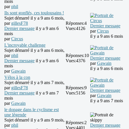
mois
par
phil
Ils sont gonflés, ces toulousains !
Sujet démarré il y a 9 ans 6 mois,
par
gillesF78
Réponses:
4
Dernier message
Dernier message
il y a 9 ans 6
Vues:
4126
par
Circus
mois
il y a 9 ans 6 mois
par
Circus
L'incroyable challenge
Sujet démarré il y a 9 ans 6 mois,
par
phil
Réponses:
10
Dernier message
Dernier message
il y a 9 ans 6
Vues:
4376
par
Gawain
mois
il y a 9 ans 6 mois
par
Gawain
Vélos à la con
Sujet démarré il y a 9 ans 7 mois,
par
gillesF78
Réponses:
9
Dernier message
Dernier message
il y a 9 ans 7
Vues:
5156
par
Gawain
mois
il y a 9 ans 7 mois
par
Gawain
le dopage dans le cyclisme est
une légende
Sujet démarré il y a 9 ans 9 mois,
Réponses:
2
par
phil
Dernier message
Vues:
4401