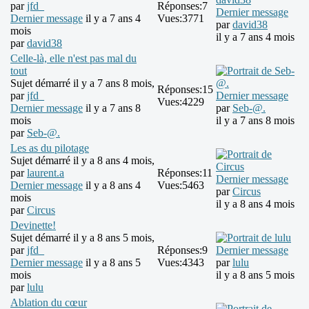
par
jfd_
Réponses:
7
Dernier message
Dernier message
il y a 7 ans 4
Vues:
3771
par
david38
mois
il y a 7 ans 4 mois
par
david38
Celle-là, elle n'est pas mal du
tout
Sujet démarré il y a 7 ans 8 mois,
Réponses:
15
par
jfd_
Dernier message
Vues:
4229
Dernier message
il y a 7 ans 8
par
Seb-@.
mois
il y a 7 ans 8 mois
par
Seb-@.
Les as du pilotage
Sujet démarré il y a 8 ans 4 mois,
par
laurent.a
Réponses:
11
Dernier message
Dernier message
il y a 8 ans 4
Vues:
5463
par
Circus
mois
il y a 8 ans 4 mois
par
Circus
Devinette!
Sujet démarré il y a 8 ans 5 mois,
par
jfd_
Réponses:
9
Dernier message
Dernier message
il y a 8 ans 5
Vues:
4343
par
lulu
mois
il y a 8 ans 5 mois
par
lulu
Ablation du cœur