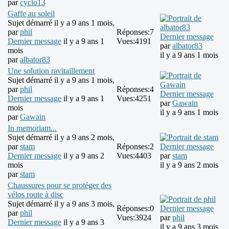
par
cyclo13
Gaffe au soleil
Sujet démarré il y a 9 ans 1 mois,
par
phil
Réponses:
7
Dernier message
Dernier message
il y a 9 ans 1
Vues:
4191
par
albator83
mois
il y a 9 ans 1 mois
par
albator83
Une solution ravitaillement
Sujet démarré il y a 9 ans 1 mois,
par
phil
Réponses:
4
Dernier message
Dernier message
il y a 9 ans 1
Vues:
4251
par
Gawain
mois
il y a 9 ans 1 mois
par
Gawain
In memoriam...
Sujet démarré il y a 9 ans 2 mois,
par
stam
Réponses:
2
Dernier message
Dernier message
il y a 9 ans 2
Vues:
4403
par
stam
mois
il y a 9 ans 2 mois
par
stam
Chaussures pour se protéger des
vélos route à disc
Sujet démarré il y a 9 ans 3 mois,
Réponses:
0
Dernier message
par
phil
Vues:
3924
par
phil
Dernier message
il y a 9 ans 3
il y a 9 ans 3 mois