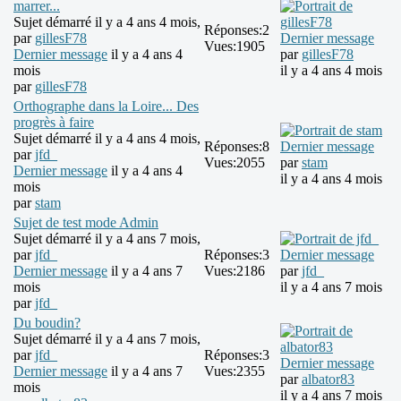
marrer...
Sujet démarré il y a 4 ans 4 mois,
Réponses:
2
par
gillesF78
Dernier message
Vues:
1905
Dernier message
il y a 4 ans 4
par
gillesF78
mois
il y a 4 ans 4 mois
par
gillesF78
Orthographe dans la Loire... Des
progrès à faire
Sujet démarré il y a 4 ans 4 mois,
Réponses:
8
Dernier message
par
jfd_
Vues:
2055
par
stam
Dernier message
il y a 4 ans 4
il y a 4 ans 4 mois
mois
par
stam
Sujet de test mode Admin
Sujet démarré il y a 4 ans 7 mois,
par
jfd_
Réponses:
3
Dernier message
Dernier message
il y a 4 ans 7
Vues:
2186
par
jfd_
mois
il y a 4 ans 7 mois
par
jfd_
Du boudin?
Sujet démarré il y a 4 ans 7 mois,
par
jfd_
Réponses:
3
Dernier message
Dernier message
il y a 4 ans 7
Vues:
2355
par
albator83
mois
il y a 4 ans 7 mois