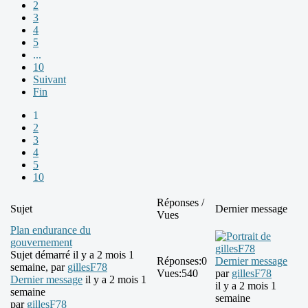
2
3
4
5
...
10
Suivant
Fin
1
2
3
4
5
10
Réponses /
Sujet
Dernier message
Vues
Plan endurance du
gouvernement
Sujet démarré il y a 2 mois 1
Réponses:
0
Dernier message
semaine, par
gillesF78
Vues:
540
par
gillesF78
Dernier message
il y a 2 mois 1
il y a 2 mois 1
semaine
semaine
par
gillesF78