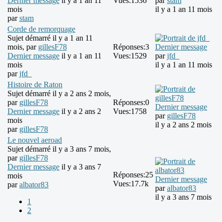
Dernier message
il y a 1 an 11
Vues:
1536
par
stam
mois
il y a 1 an 11 mois
par
stam
Corde de remorquage
Sujet démarré il y a 1 an 11
mois, par
gillesF78
Réponses:
3
Dernier message
Dernier message
il y a 1 an 11
Vues:
1529
par
jfd_
mois
il y a 1 an 11 mois
par
jfd_
Histoire de Raton
Sujet démarré il y a 2 ans 2 mois,
par
gillesF78
Réponses:
0
Dernier message
Dernier message
il y a 2 ans 2
Vues:
1758
par
gillesF78
mois
il y a 2 ans 2 mois
par
gillesF78
Le nouvel aeroad
Sujet démarré il y a 3 ans 7 mois,
par
gillesF78
Dernier message
il y a 3 ans 7
Réponses:
25
mois
Dernier message
Vues:
17.7k
par
albator83
par
albator83
il y a 3 ans 7 mois
1
2