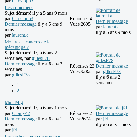
par
Christoph3
Les comédiens
Sujet démarré il y a 5 ans 9 mois,
par
Christoph3
Réponses:
4
Dernier message
Dernier message
il y a 5 ans 9
Vues:
2695
par
laurent.a
mois
il y a 5 ans 9 mois
par
laurent.a
Motards = cancres de la
mécanique ?
Sujet démarré il y a 6 ans 2
semaines, par
gillesF78
Dernier message
il y a 6 ans 2
Réponses:
23
Dernier message
semaines
Vues:
9282
par
gillesF78
par
gillesF78
il y a 6 ans 2
semaines
1
2
Mini Mig
Sujet démarré il y a 6 ans 1 mois,
par
Charly42
Réponses:
2
Dernier message
Dernier message
il y a 6 ans 1
Vues:
2674
par
jfd_
mois
il y a 6 ans 1 mois
par
jfd_
Les sorties à vélo de nouveau