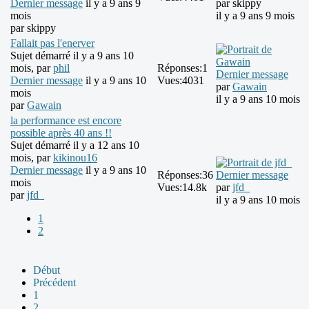
Dernier message
il y a 9 ans 9
par
skippy
mois
il y a 9 ans 9 mois
par
skippy
Fallait pas l'enerver
Sujet démarré il y a 9 ans 10
mois, par
phil
Réponses:
1
Dernier message
Dernier message
il y a 9 ans 10
Vues:
4031
par
Gawain
mois
il y a 9 ans 10 mois
par
Gawain
la performance est encore
possible après 40 ans !!
Sujet démarré il y a 12 ans 10
mois, par
kikinou16
Dernier message
il y a 9 ans 10
Réponses:
36
Dernier message
mois
Vues:
14.8k
par
jfd_
par
jfd_
il y a 9 ans 10 mois
1
2
Début
Précédent
1
2