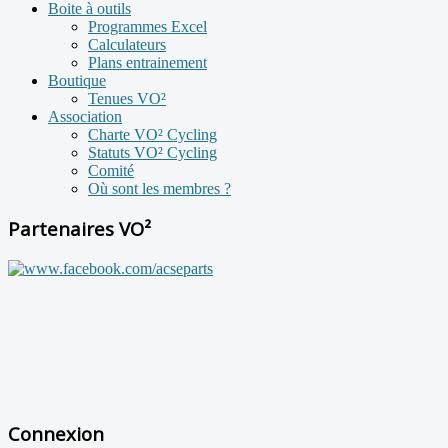
Boite à outils
Programmes Excel
Calculateurs
Plans entrainement
Boutique
Tenues VO²
Association
Charte VO² Cycling
Statuts VO² Cycling
Comité
Où sont les membres ?
Partenaires VO²
Connexion