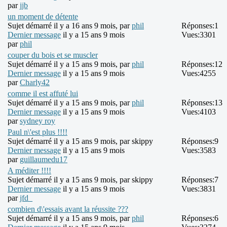
par
jjb
un moment de détente
Sujet démarré il y a 16 ans 9 mois, par
phil
Réponses:
1
Dernier message
il y a 15 ans 9 mois
Vues:
3301
par
phil
couper du bois et se muscler
Sujet démarré il y a 15 ans 9 mois, par
phil
Réponses:
12
Dernier message
il y a 15 ans 9 mois
Vues:
4255
par
Charly42
comme il est affuté lui
Sujet démarré il y a 15 ans 9 mois, par
phil
Réponses:
13
Dernier message
il y a 15 ans 9 mois
Vues:
4103
par
sydney roy
Paul n\'est plus !!!!
Sujet démarré il y a 15 ans 9 mois, par
skippy
Réponses:
9
Dernier message
il y a 15 ans 9 mois
Vues:
3583
par
guillaumedu17
A méditer !!!!
Sujet démarré il y a 15 ans 9 mois, par
skippy
Réponses:
7
Dernier message
il y a 15 ans 9 mois
Vues:
3831
par
jfd_
combien d\'essais avant la réussite ???
Sujet démarré il y a 15 ans 9 mois, par
phil
Réponses:
6