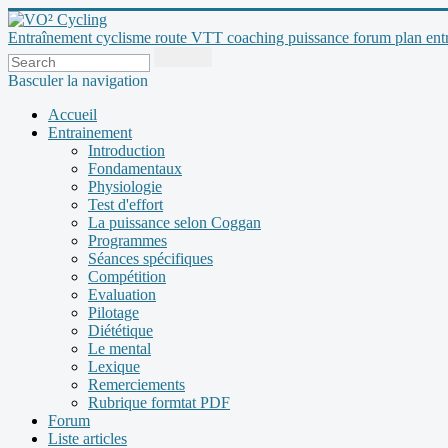
Entraînement cyclisme route VTT coaching puissance forum plan entraî
Basculer la navigation
Accueil
Entrainement
Introduction
Fondamentaux
Physiologie
Test d'effort
La puissance selon Coggan
Programmes
Séances spécifiques
Compétition
Evaluation
Pilotage
Diététique
Le mental
Lexique
Remerciements
Rubrique formtat PDF
Forum
Liste articles