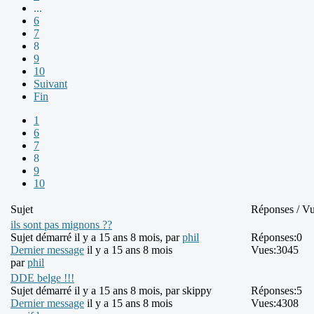
...
6
7
8
9
10
Suivant
Fin
1
6
7
8
9
10
Sujet
Réponses / V
ils sont pas mignons ??
Sujet démarré il y a 15 ans 8 mois, par
phil
Réponses:
0
Dernier message
il y a 15 ans 8 mois
Vues:
3045
par
phil
DDE belge !!!
Sujet démarré il y a 15 ans 8 mois, par
skippy
Réponses:
5
Dernier message
il y a 15 ans 8 mois
Vues:
4308