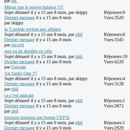
par
jfd_
Mieux que le power balance !!!!
Sujet démarré il y a 15 ans 8 mois, par
skippy
Réponses:
9
Dernier message
il y a 15 ans 8 mois
Vues:
3520
par
skippy
la T.mobile revient aux affaires
Sujet démarré il y a 15 ans 8 mois, par
phil
Réponses:
6
Dernier message
il y a 15 ans 8 mois
Vues:
3345
par
nicovtt
moi vu de derrière en vélo
Sujet démarré il y a 15 ans 9 mois, par
phil
Réponses:
19
Dernier message
il y a 15 ans 8 mois
Vues:
4220
par
Gawain
Air Sarko One !!!
Sujet démarré il y a 15 ans 8 mois, par
skippy
Réponses:
4
Dernier message
il y a 15 ans 8 mois
Vues:
3128
par
phil
ça c\'est agaçant
Sujet démarré il y a 15 ans 8 mois, par
phil
Réponses:
1
Dernier message
il y a 15 ans 8 mois
Vues:
2872
par
phil
tssssssss tssssssss pas bonne l\'EP là
Sujet démarré il y a 15 ans 9 mois, par
phil
Réponses:
1
Dernier message
il y a 15 ans 9 mois
Vues:
2929