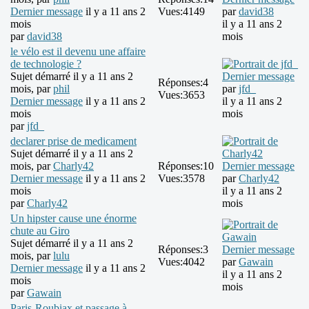
Dernier message
il y a 11 ans 2
Vues:
4149
par
david38
mois
il y a 11 ans 2
par
david38
mois
le vélo est il devenu une affaire
de technologie ?
Sujet démarré il y a 11 ans 2
Dernier message
Réponses:
4
mois, par
phil
par
jfd_
Vues:
3653
Dernier message
il y a 11 ans 2
il y a 11 ans 2
mois
mois
par
jfd_
declarer prise de medicament
Sujet démarré il y a 11 ans 2
mois, par
Charly42
Réponses:
10
Dernier message
Dernier message
il y a 11 ans 2
Vues:
3578
par
Charly42
mois
il y a 11 ans 2
par
Charly42
mois
Un hipster cause une énorme
chute au Giro
Sujet démarré il y a 11 ans 2
Réponses:
3
Dernier message
mois, par
lulu
Vues:
4042
par
Gawain
Dernier message
il y a 11 ans 2
il y a 11 ans 2
mois
mois
par
Gawain
Paris-Roubiax et passage à