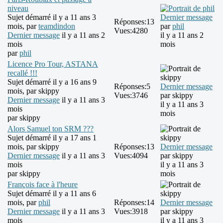
niveau
Sujet démarré il y a 11 ans 3
Dernier message
Réponses:
13
mois, par
teamdindon
par
phil
Vues:
4280
Dernier message
il y a 11 ans 2
il y a 11 ans 2
mois
mois
par
phil
Licence Pro Tour, ASTANA
recallé !!!
Sujet démarré il y a 16 ans 9
Réponses:
5
Dernier message
mois, par
skippy
Vues:
3746
par
skippy
Dernier message
il y a 11 ans 3
il y a 11 ans 3
mois
mois
par
skippy
Alors Samuel ton SRM ???
Sujet démarré il y a 17 ans 1
mois, par
skippy
Réponses:
13
Dernier message
Dernier message
il y a 11 ans 3
Vues:
4094
par
skippy
mois
il y a 11 ans 3
par
skippy
mois
François face à l'heure
Sujet démarré il y a 11 ans 6
mois, par
phil
Réponses:
14
Dernier message
Dernier message
il y a 11 ans 3
Vues:
3918
par
skippy
mois
il y a 11 ans 3