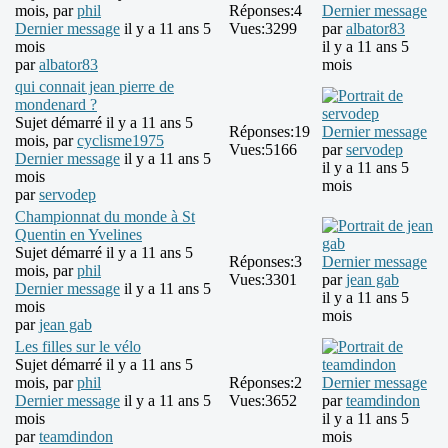
mois, par
phil
Réponses:
4
Dernier message
Dernier message
il y a 11 ans 5
Vues:
3299
par
albator83
mois
il y a 11 ans 5
par
albator83
mois
qui connait jean pierre de
mondenard ?
Sujet démarré il y a 11 ans 5
Réponses:
19
Dernier message
mois, par
cyclisme1975
Vues:
5166
par
servodep
Dernier message
il y a 11 ans 5
il y a 11 ans 5
mois
mois
par
servodep
Championnat du monde à St
Quentin en Yvelines
Sujet démarré il y a 11 ans 5
Réponses:
3
Dernier message
mois, par
phil
Vues:
3301
par
jean gab
Dernier message
il y a 11 ans 5
il y a 11 ans 5
mois
mois
par
jean gab
Les filles sur le vélo
Sujet démarré il y a 11 ans 5
mois, par
phil
Réponses:
2
Dernier message
Dernier message
il y a 11 ans 5
Vues:
3652
par
teamdindon
mois
il y a 11 ans 5
par
teamdindon
mois