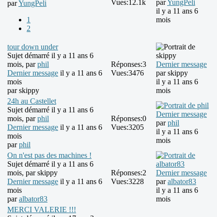
Vues:
12.1k
par
YungPeli
par
YungPeli
il y a 11 ans 6
1
mois
2
tour down under
Sujet démarré il y a 11 ans 6
mois, par
phil
Réponses:
3
Dernier message
Dernier message
il y a 11 ans 6
Vues:
3476
par
skippy
mois
il y a 11 ans 6
par
skippy
mois
24h au Castellet
Sujet démarré il y a 11 ans 6
Dernier message
mois, par
phil
Réponses:
0
par
phil
Dernier message
il y a 11 ans 6
Vues:
3205
il y a 11 ans 6
mois
mois
par
phil
On n'est pas des machines !
Sujet démarré il y a 11 ans 6
mois, par
skippy
Réponses:
2
Dernier message
Dernier message
il y a 11 ans 6
Vues:
3228
par
albator83
mois
il y a 11 ans 6
par
albator83
mois
MERCI VALERIE !!!