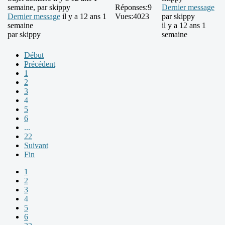
semaine, par
skippy
Réponses:
9
Dernier message
Dernier message
il y a 12 ans 1
Vues:
4023
par
skippy
semaine
il y a 12 ans 1
par
skippy
semaine
Début
Précédent
1
2
3
4
5
6
...
22
Suivant
Fin
1
2
3
4
5
6