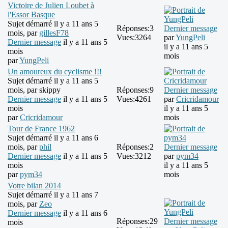
Victoire de Julien Loubet à
l'Essor Basque
Sujet démarré il y a 11 ans 5
Réponses:
3
Dernier message
mois, par
gillesF78
Vues:
3264
par
YungPeli
Dernier message
il y a 11 ans 5
il y a 11 ans 5
mois
mois
par
YungPeli
Un amoureux du cyclisme !!!
Sujet démarré il y a 11 ans 5
mois, par
skippy
Réponses:
9
Dernier message
Dernier message
il y a 11 ans 5
Vues:
4261
par
Cricridamour
mois
il y a 11 ans 5
par
Cricridamour
mois
Tour de France 1962
Sujet démarré il y a 11 ans 6
mois, par
phil
Réponses:
2
Dernier message
Dernier message
il y a 11 ans 5
Vues:
3212
par
pym34
mois
il y a 11 ans 5
par
pym34
mois
Votre bilan 2014
Sujet démarré il y a 11 ans 7
mois, par
Zeo
Dernier message
il y a 11 ans 6
Réponses:
29
Dernier message
mois