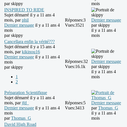
par
skippy
mois
INSPIRED TO RIDE
Sujet démarré il y a 11 ans 4
mois, par
phil
Réponses:
3
Dernier message
Dernier message
il y a 11 ans 4
Vues:
3521
par
skippy
mois
il y a 11 ans 4
par
skippy
mois
Cancellara enfin la vérité???
Sujet démarré il y a 15 ans 4
mois, par
kikinou16
Dernier message
il y a 11 ans 4
Réponses:
32
Dernier message
mois
Vues:
16.1k
par
skippy
par
skippy
il y a 11 ans 4
1
mois
2
Préparation Scientifique
Sujet démarré il y a 11 ans 4
mois, par
jfd_
Réponses:
5
Dernier message
Dernier message
il y a 11 ans 4
Vues:
3413
par
Thomas_G
mois
il y a 11 ans 4
par
Thomas_G
mois
David High Road