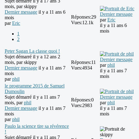
Sujet démarré il y a 17 ans 3
mois, par
skippy
Dernier message
il y a 11 ans 6
Dernier message
Réponses:
29
mois
par
Eric
Vues:
12.1k
par
Eric
il y a 11 ans 6
mois
1
2
Peter Sagan La classe quoi !
Sujet démarré il y a 12 ans 2
Dernier message
mois, par
skippy
Réponses:
11
par
phil
Dernier message
il y a 11 ans 7
Vues:
4934
il y a 11 ans 7
mois
mois
par
phil
le programme 2015 de Samuel
Dumoulin
Sujet démarré il y a 11 ans 7
Dernier message
Réponses:
0
mois, par
phil
par
phil
Vues:
2983
Dernier message
il y a 11 ans 7
il y a 11 ans 7
mois
mois
par
phil
Paulo la science tire sa révérence
!
Sujet démarré il y a 11 ans 7