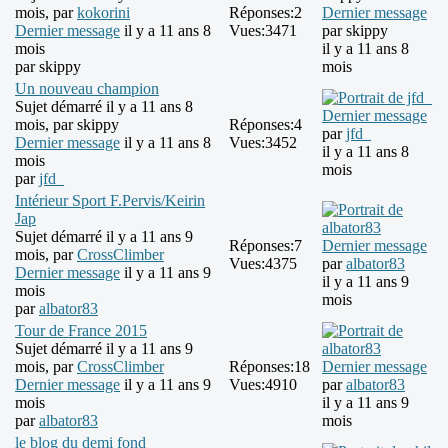
mois, par
kokorini
Réponses:
2
Dernier message
Dernier message
il y a 11 ans 8
Vues:
3471
par
skippy
mois
il y a 11 ans 8
par
skippy
mois
Un nouveau champion
Sujet démarré il y a 11 ans 8
Dernier message
mois, par
skippy
Réponses:
4
par
jfd_
Dernier message
il y a 11 ans 8
Vues:
3452
il y a 11 ans 8
mois
mois
par
jfd_
Intérieur Sport F.Pervis/Keirin
Jap
Sujet démarré il y a 11 ans 9
Réponses:
7
Dernier message
mois, par
CrossClimber
Vues:
4375
par
albator83
Dernier message
il y a 11 ans 9
il y a 11 ans 9
mois
mois
par
albator83
Tour de France 2015
Sujet démarré il y a 11 ans 9
mois, par
CrossClimber
Réponses:
18
Dernier message
Dernier message
il y a 11 ans 9
Vues:
4910
par
albator83
mois
il y a 11 ans 9
par
albator83
mois
le blog du demi fond