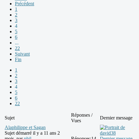
Précédent
1
2
3
4
5
6
...
22
Suivant
Fin
1
2
3
4
5
6
22
Réponses /
Sujet
Dernier message
Vues
Alaphilippe et Sagan
Sujet démarré il y a 11 ans 2
mois, par
phil
Réponses:
14
Dernier message