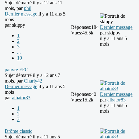
Sujet démarré il y a 12 ans 11
mois, par
phil
Dernier message
il y a 11 ans 5
mois
par
skippy
Réponses:
184
Dernier message
Vues:
45.5k
par
skippy
1
il y a 11 ans 5
2
mois
3
...
10
pauvre FFC
Sujet démarré il y a 12 ans 7
mois, par
Charly42
Dernier message
il y a 11 ans 5
mois
Réponses:
40
Dernier message
par
albator83
Vues:
15.2k
par
albator83
il y a 11 ans 5
1
mois
2
3
Drôme classic
Sujet démarré il y a 11 ans 5