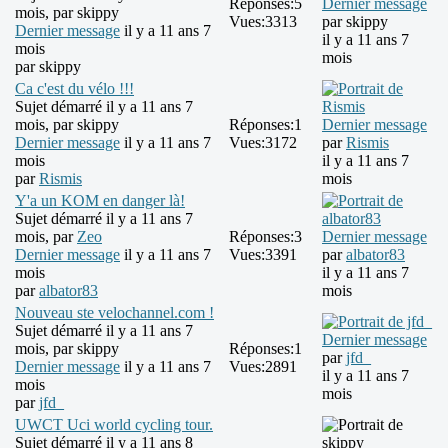
Réponses:
5
Dernier message
mois, par
skippy
Vues:
3313
par
skippy
Dernier message
il y a 11 ans 7
il y a 11 ans 7
mois
mois
par
skippy
Ca c'est du vélo !!!
Sujet démarré il y a 11 ans 7
mois, par
skippy
Réponses:
1
Dernier message
Dernier message
il y a 11 ans 7
Vues:
3172
par
Rismis
mois
il y a 11 ans 7
par
Rismis
mois
Y'a un KOM en danger là!
Sujet démarré il y a 11 ans 7
mois, par
Zeo
Réponses:
3
Dernier message
Dernier message
il y a 11 ans 7
Vues:
3391
par
albator83
mois
il y a 11 ans 7
par
albator83
mois
Nouveau ste velochannel.com !
Sujet démarré il y a 11 ans 7
Dernier message
mois, par
skippy
Réponses:
1
par
jfd_
Dernier message
il y a 11 ans 7
Vues:
2891
il y a 11 ans 7
mois
mois
par
jfd_
UWCT Uci world cycling tour.
Sujet démarré il y a 11 ans 8