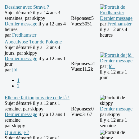
Dessiner avec Strava ?
Sujet démarré il y a 14 ans 3
semaines, par
skippy
Réponses:
5
Dernier message
Dernier message
il y a 12 ans 4
Vues:
5051
par
Fredhamster
heures
il y a 12 ans 4
par
Fredhamster
heures
Apocalypse Tour de Pologne
Sujet démarré il y a 12 ans 4
jours, par
skippy
Dernier message
il y a 12 ans 1
Dernier message
Réponses:
21
jour
par
jfd_
Vues:
11.2k
par
jfd_
il y a 12 ans 1
jour
1
2
Elle me fait toujours rire celle là !
Sujet démarré il y a 12 ans 1
semaine, par
skippy
Réponses:
0
Dernier message
Dernier message
il y a 12 ans 1
Vues:
3167
par
skippy
semaine
il y a 12 ans 1
par
skippy
semaine
Qui suis-je ?
Sujet démarré il y a 12 ans 1