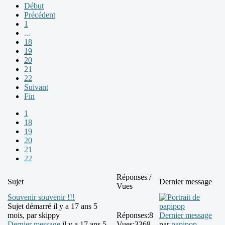
Début
Précédent
1
...
18
19
20
21
22
Suivant
Fin
1
18
19
20
21
22
Réponses /
Sujet
Dernier message
Vues
Souvenir souvenir !!!
Sujet démarré il y a 17 ans 5
mois, par
skippy
Réponses:
8
Dernier message
Dernier message
il y a 17 ans 5
Vues:
3368
par
papipop