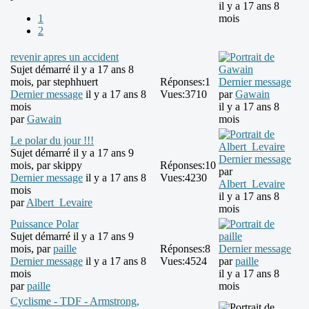
il y a 17 ans 8
1
mois
2
revenir apres un accident
Sujet démarré il y a 17 ans 8
mois, par
stephhuert
Réponses:
1
Dernier message
Dernier message
il y a 17 ans 8
Vues:
3710
par
Gawain
mois
il y a 17 ans 8
par
Gawain
mois
Le polar du jour !!!
Sujet démarré il y a 17 ans 9
Dernier message
mois, par
skippy
Réponses:
10
par
Dernier message
il y a 17 ans 8
Vues:
4230
Albert_Levaire
mois
il y a 17 ans 8
par
Albert_Levaire
mois
Puissance Polar
Sujet démarré il y a 17 ans 9
mois, par
paille
Réponses:
8
Dernier message
Dernier message
il y a 17 ans 8
Vues:
4524
par
paille
mois
il y a 17 ans 8
par
paille
mois
Cyclisme - TDF - Armstrong,