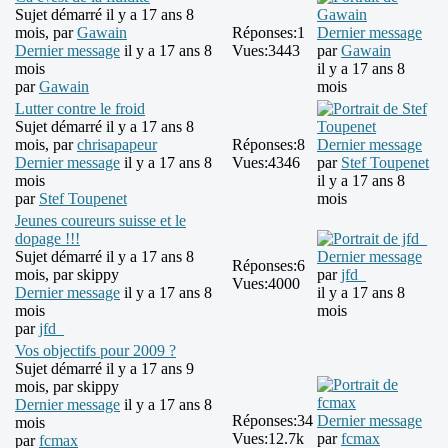
Sujet démarré il y a 17 ans 8
mois, par
Gawain
Réponses:
1
Dernier message
Dernier message
il y a 17 ans 8
Vues:
3443
par
Gawain
mois
il y a 17 ans 8
par
Gawain
mois
Lutter contre le froid
Sujet démarré il y a 17 ans 8
mois, par
chrisapapeur
Réponses:
8
Dernier message
Dernier message
il y a 17 ans 8
Vues:
4346
par
Stef Toupenet
mois
il y a 17 ans 8
par
Stef Toupenet
mois
Jeunes coureurs suisse et le
dopage !!!
Sujet démarré il y a 17 ans 8
Dernier message
Réponses:
6
mois, par
skippy
par
jfd_
Vues:
4000
Dernier message
il y a 17 ans 8
il y a 17 ans 8
mois
mois
par
jfd_
Vos objectifs pour 2009 ?
Sujet démarré il y a 17 ans 9
mois, par
skippy
Dernier message
il y a 17 ans 8
Réponses:
34
Dernier message
mois
Vues:
12.7k
par
fcmax
par
fcmax