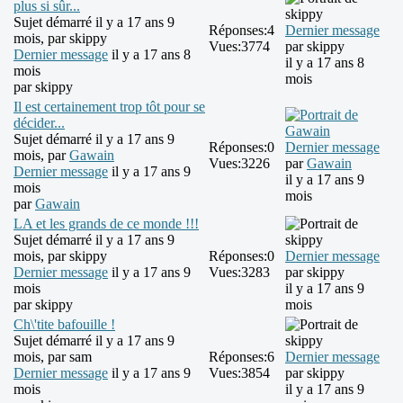
plus si sûr...
Sujet démarré il y a 17 ans 9
Réponses:
4
Dernier message
mois, par
skippy
Vues:
3774
par
skippy
Dernier message
il y a 17 ans 8
il y a 17 ans 8
mois
mois
par
skippy
Il est certainement trop tôt pour se
décider...
Sujet démarré il y a 17 ans 9
Réponses:
0
Dernier message
mois, par
Gawain
Vues:
3226
par
Gawain
Dernier message
il y a 17 ans 9
il y a 17 ans 9
mois
mois
par
Gawain
LA et les grands de ce monde !!!
Sujet démarré il y a 17 ans 9
mois, par
skippy
Réponses:
0
Dernier message
Dernier message
il y a 17 ans 9
Vues:
3283
par
skippy
mois
il y a 17 ans 9
par
skippy
mois
Ch\'tite bafouille !
Sujet démarré il y a 17 ans 9
mois, par
sam
Réponses:
6
Dernier message
Dernier message
il y a 17 ans 9
Vues:
3854
par
skippy
mois
il y a 17 ans 9