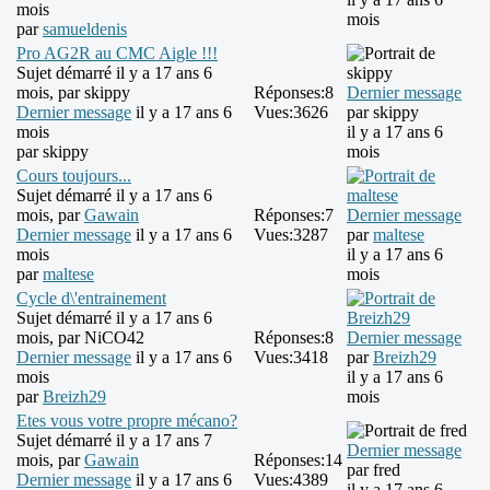
mois
mois
par
samueldenis
Pro AG2R au CMC Aigle !!!
Sujet démarré il y a 17 ans 6
mois, par
skippy
Réponses:
8
Dernier message
Dernier message
il y a 17 ans 6
Vues:
3626
par
skippy
mois
il y a 17 ans 6
par
skippy
mois
Cours toujours...
Sujet démarré il y a 17 ans 6
mois, par
Gawain
Réponses:
7
Dernier message
Dernier message
il y a 17 ans 6
Vues:
3287
par
maltese
mois
il y a 17 ans 6
par
maltese
mois
Cycle d\'entrainement
Sujet démarré il y a 17 ans 6
mois, par
NiCO42
Réponses:
8
Dernier message
Dernier message
il y a 17 ans 6
Vues:
3418
par
Breizh29
mois
il y a 17 ans 6
par
Breizh29
mois
Etes vous votre propre mécano?
Sujet démarré il y a 17 ans 7
Dernier message
mois, par
Gawain
Réponses:
14
par
fred
Dernier message
il y a 17 ans 6
Vues:
4389
il y a 17 ans 6