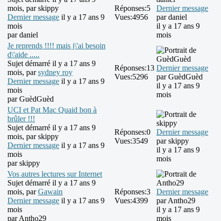
mois, par
skippy
Réponses:
5
Dernier message
Dernier message
il y a 17 ans 9
Vues:
4956
par
daniel
mois
il y a 17 ans 9
par
daniel
mois
Je reprends !!!! mais j\'ai besoin
d\'aide .....
Sujet démarré il y a 17 ans 9
Réponses:
13
Dernier message
mois, par
sydney roy
Vues:
5296
par
GuèdGuèd
Dernier message
il y a 17 ans 9
il y a 17 ans 9
mois
mois
par
GuèdGuèd
UCI et Pat Mac Quaid bon à
brûler !!!
Sujet démarré il y a 17 ans 9
Réponses:
0
Dernier message
mois, par
skippy
Vues:
3549
par
skippy
Dernier message
il y a 17 ans 9
il y a 17 ans 9
mois
mois
par
skippy
Vos autres lectures sur Internet
Sujet démarré il y a 17 ans 9
mois, par
Gawain
Réponses:
3
Dernier message
Dernier message
il y a 17 ans 9
Vues:
4399
par
Antho29
mois
il y a 17 ans 9
par
Antho29
mois