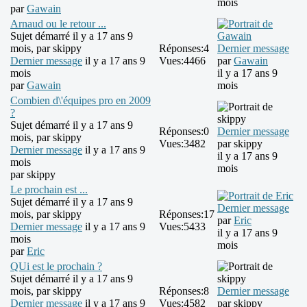
mois
par
Gawain
Arnaud ou le retour ...
Sujet démarré il y a 17 ans 9
mois, par
skippy
Réponses:
4
Dernier message
Dernier message
il y a 17 ans 9
Vues:
4466
par
Gawain
mois
il y a 17 ans 9
par
Gawain
mois
Combien d\'équipes pro en 2009
?
Sujet démarré il y a 17 ans 9
Réponses:
0
Dernier message
mois, par
skippy
Vues:
3482
par
skippy
Dernier message
il y a 17 ans 9
il y a 17 ans 9
mois
mois
par
skippy
Le prochain est ...
Sujet démarré il y a 17 ans 9
Dernier message
mois, par
skippy
Réponses:
17
par
Eric
Dernier message
il y a 17 ans 9
Vues:
5433
il y a 17 ans 9
mois
mois
par
Eric
QUi est le prochain ?
Sujet démarré il y a 17 ans 9
mois, par
skippy
Réponses:
8
Dernier message
Dernier message
il y a 17 ans 9
Vues:
4582
par
skippy