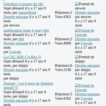
Questions à propos du site.
Sujet démarré il y a 17 ans 9
mois, par
samueldenis
Réponses:
2
Dernier message
Dernier message
il y a 17 ans 9
Vues:
4363
par
stewen
mois
il y a 17 ans 9
par
stewen
mois
amélioration (mise à jour) vélo
Sujet démarré il y a 17 ans 9
mois, par
phil
Réponses:
2
Dernier message
Dernier message
il y a 17 ans 9
Vues:
4009
par
Gawain
mois
il y a 17 ans 9
par
Gawain
mois
La CSC RIIS Cycling !!!
Sujet démarré il y a 17 ans 9
mois, par
skippy
Réponses:
0
Dernier message
Dernier message
il y a 17 ans 9
Vues:
3338
par
skippy
mois
il y a 17 ans 9
par
skippy
mois
Dopage - Les 6 jours de Stuttgart
annulé !!!
Sujet démarré il y a 17 ans 9
Réponses:
3
Dernier message
mois, par
skippy
Vues:
4302
par
Gawain
Dernier message
il y a 17 ans 9
il y a 17 ans 9
mois