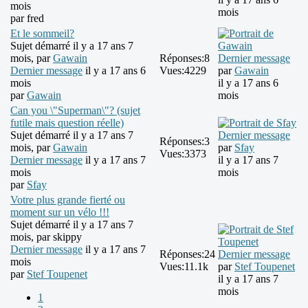
mois
mois
par
fred
Et le sommeil?
Sujet démarré il y a 17 ans 7
mois, par
Gawain
Réponses:
8
Dernier message
Dernier message
il y a 17 ans 6
Vues:
4229
par
Gawain
mois
il y a 17 ans 6
par
Gawain
mois
Can you \"Superman\"? (sujet
futile mais question réelle)
Sujet démarré il y a 17 ans 7
Dernier message
Réponses:
3
mois, par
Gawain
par
Sfay
Vues:
3373
Dernier message
il y a 17 ans 7
il y a 17 ans 7
mois
mois
par
Sfay
Votre plus grande fierté ou
moment sur un vélo !!!
Sujet démarré il y a 17 ans 7
mois, par
skippy
Dernier message
il y a 17 ans 7
Réponses:
24
Dernier message
mois
Vues:
11.1k
par
Stef Toupenet
par
Stef Toupenet
il y a 17 ans 7
mois
1