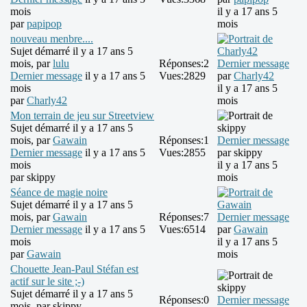
mois
il y a 17 ans 5
par
papipop
mois
nouveau menbre....
Sujet démarré il y a 17 ans 5
mois, par
lulu
Réponses:
2
Dernier message
Dernier message
il y a 17 ans 5
Vues:
2829
par
Charly42
mois
il y a 17 ans 5
par
Charly42
mois
Mon terrain de jeu sur Streetview
Sujet démarré il y a 17 ans 5
mois, par
Gawain
Réponses:
1
Dernier message
Dernier message
il y a 17 ans 5
Vues:
2855
par
skippy
mois
il y a 17 ans 5
par
skippy
mois
Séance de magie noire
Sujet démarré il y a 17 ans 5
mois, par
Gawain
Réponses:
7
Dernier message
Dernier message
il y a 17 ans 5
Vues:
6514
par
Gawain
mois
il y a 17 ans 5
par
Gawain
mois
Chouette Jean-Paul Stéfan est
actif sur le site ;-)
Sujet démarré il y a 17 ans 5
Réponses:
0
Dernier message
mois, par
skippy