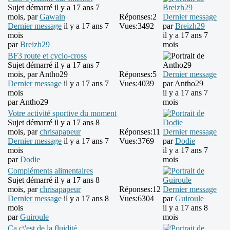
Sujet démarré il y a 17 ans 7
mois, par
Gawain
Réponses:
2
Dernier message
Dernier message
il y a 17 ans 7
Vues:
3492
par
Breizh29
mois
il y a 17 ans 7
par
Breizh29
mois
BF3 route et cyclo-cross
Sujet démarré il y a 17 ans 7
mois, par
Antho29
Réponses:
5
Dernier message
Dernier message
il y a 17 ans 7
Vues:
4039
par
Antho29
mois
il y a 17 ans 7
par
Antho29
mois
Votre activité sportive du moment
Sujet démarré il y a 17 ans 8
mois, par
chrisapapeur
Réponses:
11
Dernier message
Dernier message
il y a 17 ans 7
Vues:
3769
par
Dodie
mois
il y a 17 ans 7
par
Dodie
mois
Compléments alimentaires
Sujet démarré il y a 17 ans 8
mois, par
chrisapapeur
Réponses:
12
Dernier message
Dernier message
il y a 17 ans 8
Vues:
6304
par
Guiroule
mois
il y a 17 ans 8
par
Guiroule
mois
Ca c\'est de la fluidité