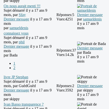
par
skippy
mois
On nous aurait menti !!!
Sujet démarré il y a 17 ans 9
mois, par
Sfay
Réponses:
5
Dernier message
Dernier message
il y a 17 ans 9
Vues:
4251
par
samueldenis
mois
il y a 17 ans 9
par
samueldenis
mois
connaissez vous
Sujet démarré il y a 17 ans 9
mois, par
phil
Dernier message
il y a 17 ans 9
Dernier message
Réponses:
37
mois
par
Bada
Vues:
14.2k
par
Bada
il y a 17 ans 9
mois
1
2
livre JP Stephan
Sujet démarré il y a 17 ans 9
mois, par
GuèdGuèd
Réponses:
2
Dernier message
Dernier message
il y a 17 ans 9
Vues:
3592
par
skippy
mois
il y a 17 ans 9
par
skippy
mois
Ivan Basso transparence ?
Sujet démarré il y a 17 ans 9