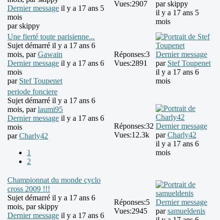
Vues:
2907
par
skippy
Dernier message
il y a 17 ans 5
il y a 17 ans 5
mois
mois
par
skippy
Une fierté toute parisienne...
Sujet démarré il y a 17 ans 6
mois, par
Gawain
Réponses:
3
Dernier message
Dernier message
il y a 17 ans 6
Vues:
2891
par
Stef Toupenet
mois
il y a 17 ans 6
par
Stef Toupenet
mois
periode fonciere
Sujet démarré il y a 17 ans 6
mois, par
laumi95
Dernier message
il y a 17 ans 6
Réponses:
32
Dernier message
mois
Vues:
12.3k
par
Charly42
par
Charly42
il y a 17 ans 6
1
mois
2
Championnat du monde cyclo
cross 2009 !!!
Sujet démarré il y a 17 ans 6
Réponses:
5
Dernier message
mois, par
skippy
Vues:
2945
par
samueldenis
Dernier message
il y a 17 ans 6
il y a 17 ans 6