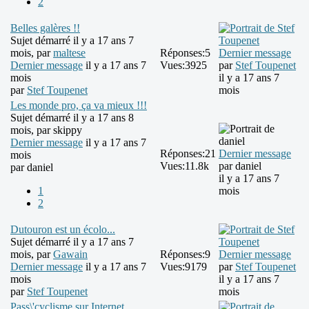
2
Belles galères !!
Sujet démarré il y a 17 ans 7
mois, par
maltese
Réponses:
5
Dernier message
Dernier message
il y a 17 ans 7
Vues:
3925
par
Stef Toupenet
mois
il y a 17 ans 7
par
Stef Toupenet
mois
Les monde pro, ça va mieux !!!
Sujet démarré il y a 17 ans 8
mois, par
skippy
Dernier message
il y a 17 ans 7
Réponses:
21
Dernier message
mois
Vues:
11.8k
par
daniel
par
daniel
il y a 17 ans 7
1
mois
2
Dutouron est un écolo...
Sujet démarré il y a 17 ans 7
mois, par
Gawain
Réponses:
9
Dernier message
Dernier message
il y a 17 ans 7
Vues:
9179
par
Stef Toupenet
mois
il y a 17 ans 7
par
Stef Toupenet
mois
Pass\'cyclisme sur Internet