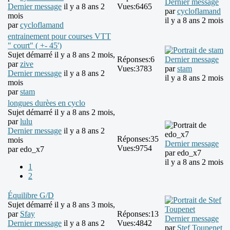
Dernier message
Dernier message
il y a 8 ans 2
Vues:
6465
par
cycloflamand
mois
il y a 8 ans 2 mois
par
cycloflamand
entrainement pour courses VTT
" court" ( +- 45')
Sujet démarré il y a 8 ans 2 mois,
Réponses:
6
Dernier message
par
zive
Vues:
3783
par
stam
Dernier message
il y a 8 ans 2
il y a 8 ans 2 mois
mois
par
stam
longues durèes en cyclo
Sujet démarré il y a 8 ans 2 mois,
par
lulu
Dernier message
il y a 8 ans 2
Réponses:
35
mois
Dernier message
Vues:
9754
par
edo_x7
par
edo_x7
il y a 8 ans 2 mois
1
2
Équilibre G/D
Sujet démarré il y a 8 ans 3 mois,
par
Sfay
Réponses:
13
Dernier message
Dernier message
il y a 8 ans 2
Vues:
4842
par
Stef Toupenet