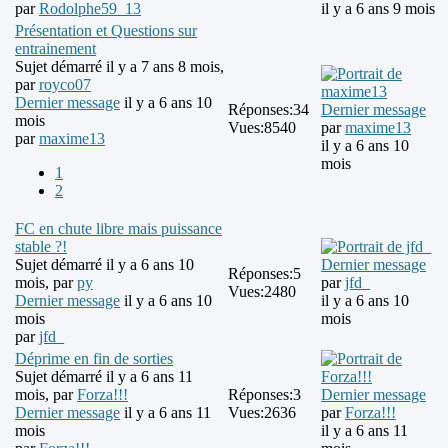
par
Rodolphe59_13
il y a 6 ans 9 mois
Présentation et Questions sur
entrainement
Sujet démarré il y a 7 ans 8 mois,
par
royco07
Dernier message
il y a 6 ans 10
Réponses:
34
Dernier message
mois
Vues:
8540
par
maxime13
par
maxime13
il y a 6 ans 10
mois
1
2
FC en chute libre mais puissance
stable ?!
Sujet démarré il y a 6 ans 10
Dernier message
Réponses:
5
mois, par
py
par
jfd_
Vues:
2480
Dernier message
il y a 6 ans 10
il y a 6 ans 10
mois
mois
par
jfd_
Déprime en fin de sorties
Sujet démarré il y a 6 ans 11
mois, par
Forza!!!
Réponses:
3
Dernier message
Dernier message
il y a 6 ans 11
Vues:
2636
par
Forza!!!
mois
il y a 6 ans 11