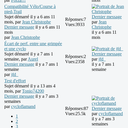
par
Forza!!!
mois
Compatibilité Vélo/Course à
pied-Trail
Sujet démarré il y a 6 ans 11
Dernier message
Réponses:
7
mois, par
Jean Christophe
par
Jean
Vues:
3933
Dernier message
il y a 6 ans 11
Christophe
mois
il y a 6 ans 11
par
Jean Christophe
mois
Écart de perf. entre une grimpée
et une cyclo
Sujet démarré il y a 7 ans 1
Dernier message
Réponses:
2
semaine, par
Aurel
par
jfd_
Vues:
2358
Dernier message
il y a 7 ans 1
il y a 7 ans 1
semaine
semaine
par
jfd_
Test d'effort
Sujet démarré il y a 13 ans 4
mois, par
Tonio74200
Dernier message
il y a 7 ans 3
semaines
par
cycloflamand
Réponses:
87
Dernier message
Vues:
25.5k
par
cycloflamand
1
il y a 7 ans 3
2
semaines
3