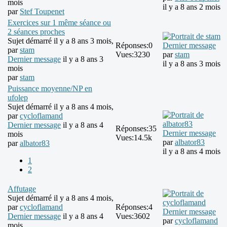
mois
il y a 8 ans 2 mois
par
Stef Toupenet
Exercices sur 1 même séance ou
2 séances proches
Sujet démarré il y a 8 ans 3 mois,
Réponses:
0
Dernier message
par
stam
Vues:
3230
par
stam
Dernier message
il y a 8 ans 3
il y a 8 ans 3 mois
mois
par
stam
Puissance moyenne/NP en
ufolep
Sujet démarré il y a 8 ans 4 mois,
par
cycloflamand
Dernier message
il y a 8 ans 4
Réponses:
35
Dernier message
mois
Vues:
14.5k
par
albator83
par
albator83
il y a 8 ans 4 mois
1
2
Affutage
Sujet démarré il y a 8 ans 4 mois,
par
cycloflamand
Réponses:
4
Dernier message
Dernier message
il y a 8 ans 4
Vues:
3602
par
cycloflamand
mois