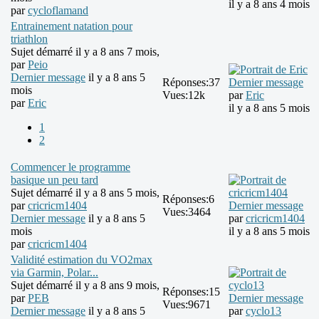
il y a 8 ans 4 mois
par
cycloflamand
Entrainement natation pour
triathlon
Sujet démarré il y a 8 ans 7 mois,
par
Peio
Dernier message
il y a 8 ans 5
Réponses:
37
Dernier message
mois
Vues:
12k
par
Eric
par
Eric
il y a 8 ans 5 mois
1
2
Commencer le programme
basique un peu tard
Sujet démarré il y a 8 ans 5 mois,
Réponses:
6
par
cricricm1404
Dernier message
Vues:
3464
Dernier message
il y a 8 ans 5
par
cricricm1404
mois
il y a 8 ans 5 mois
par
cricricm1404
Validité estimation du VO2max
via Garmin, Polar...
Sujet démarré il y a 8 ans 9 mois,
Réponses:
15
par
PEB
Dernier message
Vues:
9671
Dernier message
il y a 8 ans 5
par
cyclo13