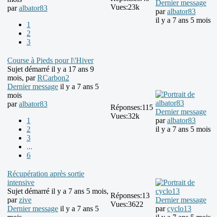
Dernier message
Vues:
23k
par
albator83
par
albator83
il y a 7 ans 5 mois
1
2
3
Course à Pieds pour l\'Hiver
Sujet démarré il y a 17 ans 9
mois, par
RCarbon2
Dernier message
il y a 7 ans 5
mois
par
albator83
Réponses:
115
Dernier message
Vues:
32k
1
par
albator83
2
il y a 7 ans 5 mois
3
...
6
Récupération après sortie
intensive
Sujet démarré il y a 7 ans 5 mois,
Réponses:
13
par
zive
Dernier message
Vues:
3622
Dernier message
il y a 7 ans 5
par
cyclo13