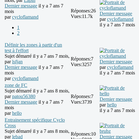
mois, par
Lapin
Dernier message
il y a 7 ans 7
Réponses:
26
mois
Dernier message
Vues:
11.7k
par
cycloflamand
par
cycloflamand
il y a 7 ans 7 mois
1
2
Définir les zones à partir d'un
test à l'effort
Sujet démarré il y a 7 ans 7 mois,
Réponses:
7
par
lsfjan
Dernier message
Vues:
3257
Dernier message
il y a 7 ans 7
par
cycloflamand
mois
il y a 7 ans 7 mois
par
cycloflamand
zone de FC
Sujet démarré il y a 7 ans 8 mois,
par
patou56380
Réponses:
7
Dernier message
Dernier message
il y a 7 ans 7
Vues:
3739
par
hello
mois
il y a 7 ans 7 mois
par
hello
Entrainement spécifique Cyclo
Cross
Sujet démarré il y a 7 ans 8 mois,
Réponses:
10
par
lebad
Dernier message