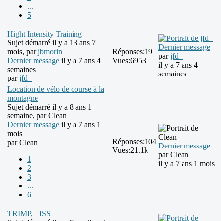
...
5
Hight Intensity Training
Sujet démarré il y a 13 ans 7
Dernier message
mois, par
jbmorin
Réponses:
19
par
jfd_
Dernier message
il y a 7 ans 4
Vues:
6953
il y a 7 ans 4
semaines
semaines
par
jfd_
Location de vélo de course à la
montagne
Sujet démarré il y a 8 ans 1
semaine, par
Clean
Dernier message
il y a 7 ans 1
mois
Réponses:
104
par
Clean
Dernier message
Vues:
21.1k
par
Clean
1
il y a 7 ans 1 mois
2
3
...
6
TRIMP, TISS