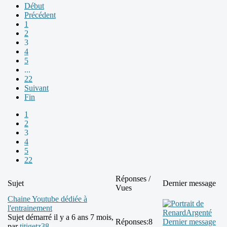
Début
Précédent
1
2
3
4
5
...
22
Suivant
Fin
1
2
3
4
5
22
Réponses /
Sujet
Dernier message
Vues
Chaine Youtube dédiée à
l'entrainement
Sujet démarré il y a 6 ans 7 mois,
Réponses:
8
Dernier message
par
titigetz38