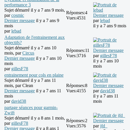
performance 3
Sujet démarré il y a 7 ans 9 mois,
Réponses:
4
par
cosmic
Dernier message
Vues:
4531
Dernier message
il y a 7 ans 9
par
lebad
mois
il y a 7 ans 9 mois
par
lebad
Adaptation de l'entrainement aux
objectifs?
Sujet démarré il y a 7 ans 10
Réponses:
11
Dernier message
mois, par
Circus
Vues:
3716
par
gillesF78
Dernier message
il y a 7 ans 10
il y a 7 ans 10
mois
mois
par
gillesF78
entrainement pour cols en plaine
Sujet démarré il y a 7 ans 11
mois, par
Clean
Réponses:
8
Dernier message
Dernier message
il y a 7 ans 11
Vues:
4155
par
david38
mois
il y a 7 ans 11
par
david38
mois
partage séances pour garmin-
Zwift
Sujet démarré il y a 8 ans 1 mois,
Réponses:
2
Dernier message
par
gillesF78
Vues:
3576
par
jfd_
Dernier message
il y a 8 ans 1