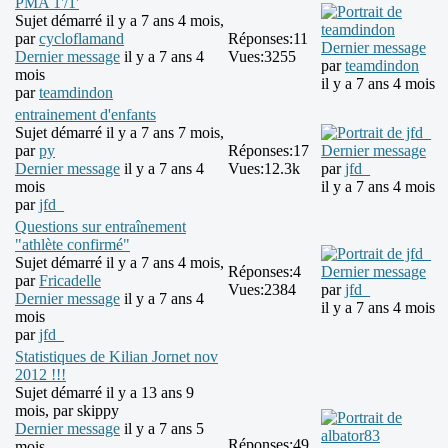
PMA 1'/1'
Sujet démarré il y a 7 ans 4 mois,
par
cycloflamand
Réponses:
11
Dernier message
Dernier message
il y a 7 ans 4
Vues:
3255
par
teamdindon
mois
il y a 7 ans 4 mois
par
teamdindon
entrainement d'enfants
Sujet démarré il y a 7 ans 7 mois,
par
py
Réponses:
17
Dernier message
Dernier message
il y a 7 ans 4
Vues:
12.3k
par
jfd_
mois
il y a 7 ans 4 mois
par
jfd_
Questions sur entraînement
"athlète confirmé"
Sujet démarré il y a 7 ans 4 mois,
Réponses:
4
Dernier message
par
Fricadelle
Vues:
2384
par
jfd_
Dernier message
il y a 7 ans 4
il y a 7 ans 4 mois
mois
par
jfd_
Statistiques de Kilian Jornet nov
2012 !!!
Sujet démarré il y a 13 ans 9
mois, par
skippy
Dernier message
il y a 7 ans 5
Réponses:
49
mois