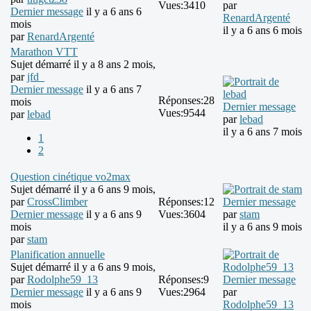
Vues:
3410
par
Dernier message
il y a 6 ans 6
RenardArgenté
mois
il y a 6 ans 6 mois
par
RenardArgenté
Marathon VTT
Sujet démarré il y a 8 ans 2 mois,
par
jfd_
Dernier message
il y a 6 ans 7
Réponses:
28
mois
Dernier message
Vues:
9544
par
lebad
par
lebad
il y a 6 ans 7 mois
1
2
Question cinétique vo2max
Sujet démarré il y a 6 ans 9 mois,
par
CrossClimber
Réponses:
12
Dernier message
Dernier message
il y a 6 ans 9
Vues:
3604
par
stam
mois
il y a 6 ans 9 mois
par
stam
Planification annuelle
Sujet démarré il y a 6 ans 9 mois,
par
Rodolphe59_13
Réponses:
9
Dernier message
Dernier message
il y a 6 ans 9
Vues:
2964
par
mois
Rodolphe59_13