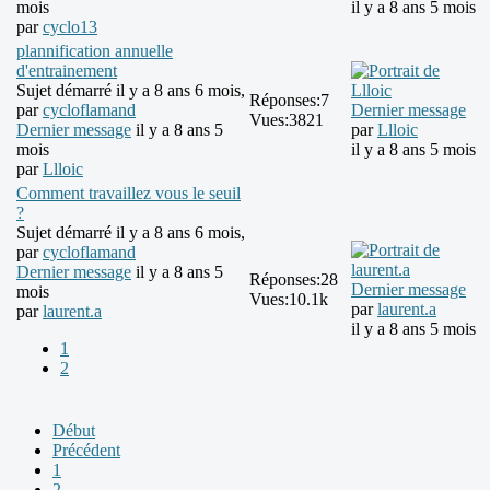
mois
il y a 8 ans 5 mois
par
cyclo13
plannification annuelle
d'entrainement
Sujet démarré il y a 8 ans 6 mois,
Réponses:
7
par
cycloflamand
Dernier message
Vues:
3821
Dernier message
il y a 8 ans 5
par
Llloic
mois
il y a 8 ans 5 mois
par
Llloic
Comment travaillez vous le seuil
?
Sujet démarré il y a 8 ans 6 mois,
par
cycloflamand
Dernier message
il y a 8 ans 5
Réponses:
28
Dernier message
mois
Vues:
10.1k
par
laurent.a
par
laurent.a
il y a 8 ans 5 mois
1
2
Début
Précédent
1
2