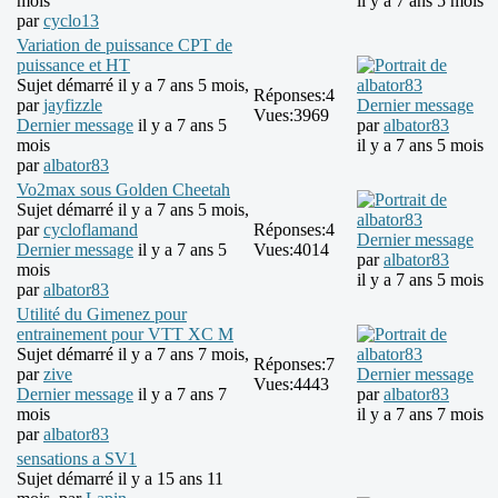
mois
il y a 7 ans 5 mois
par
cyclo13
Variation de puissance CPT de
puissance et HT
Sujet démarré il y a 7 ans 5 mois,
Réponses:
4
par
jayfizzle
Dernier message
Vues:
3969
Dernier message
il y a 7 ans 5
par
albator83
mois
il y a 7 ans 5 mois
par
albator83
Vo2max sous Golden Cheetah
Sujet démarré il y a 7 ans 5 mois,
par
cycloflamand
Réponses:
4
Dernier message
Dernier message
il y a 7 ans 5
Vues:
4014
par
albator83
mois
il y a 7 ans 5 mois
par
albator83
Utilité du Gimenez pour
entrainement pour VTT XC M
Sujet démarré il y a 7 ans 7 mois,
Réponses:
7
par
zive
Dernier message
Vues:
4443
Dernier message
il y a 7 ans 7
par
albator83
mois
il y a 7 ans 7 mois
par
albator83
sensations a SV1
Sujet démarré il y a 15 ans 11