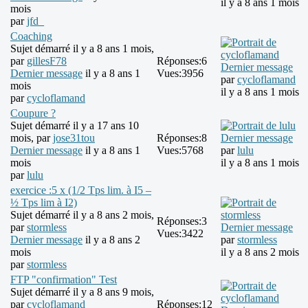
il y a 8 ans 1 mois
mois
par
jfd_
Coaching
Sujet démarré il y a 8 ans 1 mois,
par
gillesF78
Réponses:
6
Dernier message
Dernier message
il y a 8 ans 1
Vues:
3956
par
cycloflamand
mois
il y a 8 ans 1 mois
par
cycloflamand
Coupure ?
Sujet démarré il y a 17 ans 10
mois, par
jose31tou
Réponses:
8
Dernier message
Dernier message
il y a 8 ans 1
Vues:
5768
par
lulu
mois
il y a 8 ans 1 mois
par
lulu
exercice :5 x (1/2 Tps lim. à I5 –
½ Tps lim à I2)
Sujet démarré il y a 8 ans 2 mois,
Réponses:
3
par
stormless
Dernier message
Vues:
3422
Dernier message
il y a 8 ans 2
par
stormless
mois
il y a 8 ans 2 mois
par
stormless
FTP "confirmation" Test
Sujet démarré il y a 8 ans 9 mois,
par
cycloflamand
Réponses:
12