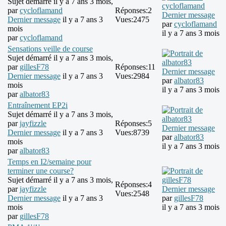
Sujet démarré il y a 7 ans 3 mois,
par
cycloflamand
Réponses:
2
Dernier message
Dernier message
il y a 7 ans 3
Vues:
2475
par
cycloflamand
mois
il y a 7 ans 3 mois
par
cycloflamand
Sensations veille de course
Sujet démarré il y a 7 ans 3 mois,
par
gillesF78
Réponses:
11
Dernier message
Dernier message
il y a 7 ans 3
Vues:
2984
par
albator83
mois
il y a 7 ans 3 mois
par
albator83
Entraînement EP2i
Sujet démarré il y a 7 ans 3 mois,
par
jayfizzle
Réponses:
5
Dernier message
Dernier message
il y a 7 ans 3
Vues:
8739
par
albator83
mois
il y a 7 ans 3 mois
par
albator83
Temps en I2/semaine pour
terminer une course?
Sujet démarré il y a 7 ans 3 mois,
Réponses:
4
par
jayfizzle
Dernier message
Vues:
2548
Dernier message
il y a 7 ans 3
par
gillesF78
mois
il y a 7 ans 3 mois
par
gillesF78