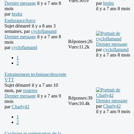
Vues:
5019
Dernier message
il y a 7 ans 8
par
brubz
mois
il y a 7 ans 8 mois
par
brubz
Endurance/force
Sujet démarré il y a 8 ans 3
semaines, par
cycloflamand
Dernier message
il y a 7 ans 8
Réponses:
26
mois
Dernier message
Vues:
11.2k
par
cycloflamand
par
cycloflamand
il y a 7 ans 8 mois
1
2
Entrainement technique/descente
VTT
Sujet démarré il y a 7 ans 10
mois, par
rosieres
Dernier message
il y a 7 ans 9
Réponses:
39
Dernier message
mois
Vues:
10.4k
par
Charly42
par
Charly42
il y a 7 ans 9 mois
1
2
Cyclisme et optimisation de la